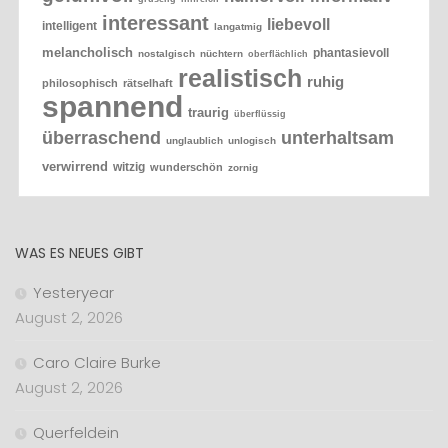
interessant
liebevoll
intelligent
langatmig
melancholisch
phantasievoll
nostalgisch
nüchtern
oberflächlich
realistisch
ruhig
philosophisch
rätselhaft
spannend
traurig
überflüssig
überraschend
unterhaltsam
unglaublich
unlogisch
verwirrend
witzig
wunderschön
zornig
WAS ES NEUES GIBT
Yesteryear
August 2, 2026
Caro Claire Burke
August 2, 2026
Querfeldein