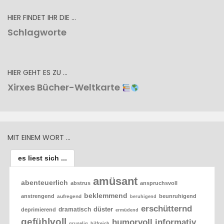
HIER FINDET IHR DIE …
Schlagworte
HIER GEHT ES ZU …
Xirxes Bücher-Weltkarte
MIT EINEM WORT …
es liest sich ...
amüsant
abenteuerlich
abstrus
anspruchsvoll
beklemmend
anstrengend
beunruhigend
aufregend
beruhigend
erschütternd
düster
dramatisch
deprimierend
ermüdend
gefühlvoll
humorvoll
informativ
gruselig
hilfreich