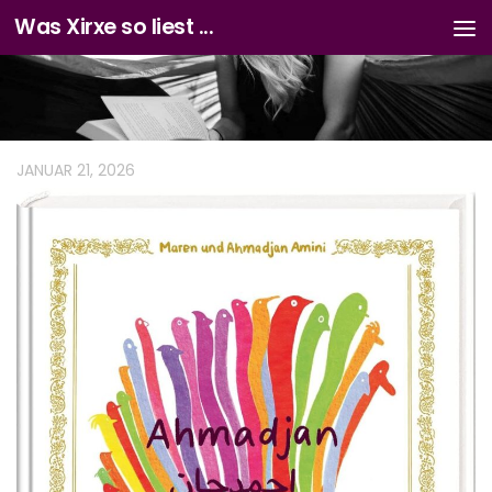
Was Xirxe so liest ...
Zum Inhalt springen
JANUAR 21, 2026