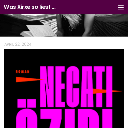
Was Xirxe so liest ...
Zum Inhalt springen
APRIL 22, 2024