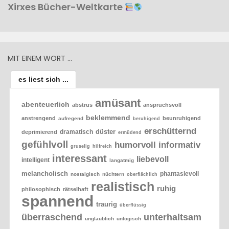
Xirxes Bücher-Weltkarte
MIT EINEM WORT …
es liest sich ...
amüsant
abenteuerlich
abstrus
anspruchsvoll
beklemmend
anstrengend
beunruhigend
aufregend
beruhigend
erschütternd
düster
dramatisch
deprimierend
ermüdend
gefühlvoll
humorvoll
informativ
gruselig
hilfreich
interessant
liebevoll
intelligent
langatmig
melancholisch
phantasievoll
nostalgisch
nüchtern
oberflächlich
realistisch
ruhig
philosophisch
rätselhaft
spannend
traurig
überflüssig
überraschend
unterhaltsam
unglaublich
unlogisch