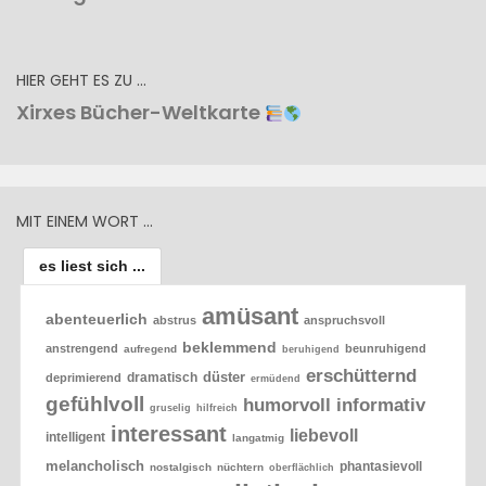
HIER GEHT ES ZU …
Xirxes Bücher-Weltkarte
MIT EINEM WORT …
es liest sich ...
amüsant
abenteuerlich
abstrus
anspruchsvoll
beklemmend
anstrengend
beunruhigend
aufregend
beruhigend
erschütternd
düster
dramatisch
deprimierend
ermüdend
gefühlvoll
humorvoll
informativ
gruselig
hilfreich
interessant
liebevoll
intelligent
langatmig
melancholisch
phantasievoll
nostalgisch
nüchtern
oberflächlich