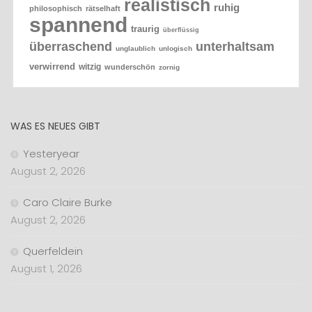
realistisch
ruhig
philosophisch
rätselhaft
spannend
traurig
überflüssig
überraschend
unterhaltsam
unglaublich
unlogisch
verwirrend
witzig
wunderschön
zornig
WAS ES NEUES GIBT
Yesteryear
August 2, 2026
Caro Claire Burke
August 2, 2026
Querfeldein
August 1, 2026