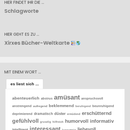
HIER FINDET IHR DIE …
Schlagworte
HIER GEHT ES ZU …
Xirxes Bücher-Weltkarte
MIT EINEM WORT …
es liest sich ...
amüsant
abenteuerlich
abstrus
anspruchsvoll
beklemmend
anstrengend
beunruhigend
aufregend
beruhigend
erschütternd
düster
dramatisch
deprimierend
ermüdend
gefühlvoll
humorvoll
informativ
gruselig
hilfreich
interessant
liebevoll
intelligent
langatmig