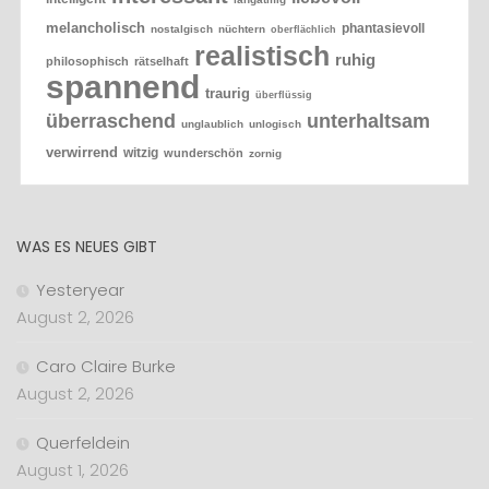
melancholisch
phantasievoll
nostalgisch
nüchtern
oberflächlich
realistisch
ruhig
philosophisch
rätselhaft
spannend
traurig
überflüssig
überraschend
unterhaltsam
unglaublich
unlogisch
verwirrend
witzig
wunderschön
zornig
WAS ES NEUES GIBT
Yesteryear
August 2, 2026
Caro Claire Burke
August 2, 2026
Querfeldein
August 1, 2026