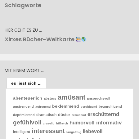
Schlagworte
HIER GEHT ES ZU …
Xirxes Bücher-Weltkarte
MIT EINEM WORT …
es liest sich ...
amüsant
abenteuerlich
abstrus
anspruchsvoll
beklemmend
anstrengend
beunruhigend
aufregend
beruhigend
erschütternd
düster
dramatisch
deprimierend
ermüdend
gefühlvoll
humorvoll
informativ
gruselig
hilfreich
interessant
liebevoll
intelligent
langatmig