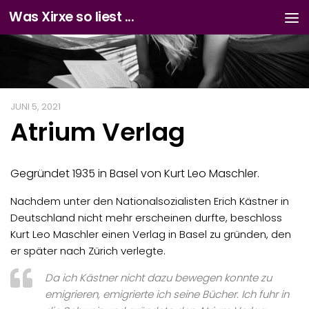
Was Xirxe so liest ...
Zum Inhalt springen
JUNI 5, 2021
Atrium Verlag
Gegründet 1935 in Basel von Kurt Leo Maschler.
Nachdem unter den Nationalsozialisten Erich Kästner in
Deutschland nicht mehr erscheinen durfte, beschloss
Kurt Leo Maschler einen Verlag in Basel zu gründen, den
er später nach Zürich verlegte.
Da ich Kästner nicht dazu bewegen konnte zu
emigrieren, emigrierte ich seine Bücher. Ich fuhr in