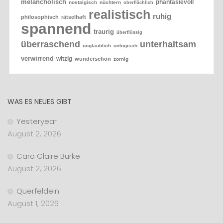
melancholisch
phantasievoll
nostalgisch
nüchtern
oberflächlich
realistisch
ruhig
philosophisch
rätselhaft
spannend
traurig
überflüssig
überraschend
unterhaltsam
unglaublich
unlogisch
verwirrend
witzig
wunderschön
zornig
WAS ES NEUES GIBT
Yesteryear
August 2, 2026
Caro Claire Burke
August 2, 2026
Querfeldein
August 1, 2026