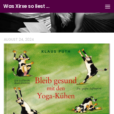
Was Xirxe so liest ...
Zum Inhalt springen
AUGUST 24, 2024