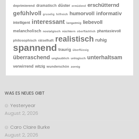
erschütternd
düster
dramatisch
deprimierend
ermüdend
gefühlvoll
humorvoll
informativ
gruselig
hilfreich
interessant
liebevoll
intelligent
langatmig
melancholisch
phantasievoll
nostalgisch
nüchtern
oberflächlich
realistisch
ruhig
philosophisch
rätselhaft
spannend
traurig
überflüssig
überraschend
unterhaltsam
unglaublich
unlogisch
verwirrend
witzig
wunderschön
zornig
WAS ES NEUES GIBT
Yesteryear
August 2, 2026
Caro Claire Burke
August 2, 2026