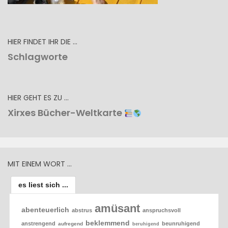
HIER FINDET IHR DIE …
Schlagworte
HIER GEHT ES ZU …
Xirxes Bücher-Weltkarte
MIT EINEM WORT …
es liest sich ...
amüsant
abenteuerlich
abstrus
anspruchsvoll
beklemmend
anstrengend
beunruhigend
aufregend
beruhigend