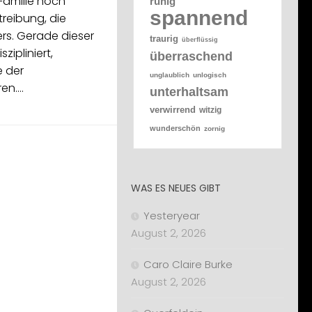
 Familie noch
ruhig
spannend
treibung, die
rs. Gerade dieser
traurig
überflüssig
zipliniert,
überraschend
e der
unglaublich
unlogisch
ren.…
unterhaltsam
verwirrend
witzig
wunderschön
zornig
WAS ES NEUES GIBT
Yesteryear
August 2, 2026
Caro Claire Burke
August 2, 2026