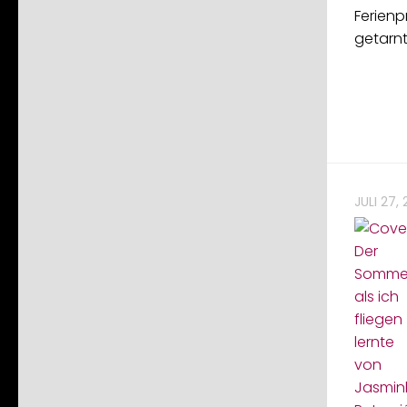
Ferienp
getarnt
JULI 27,