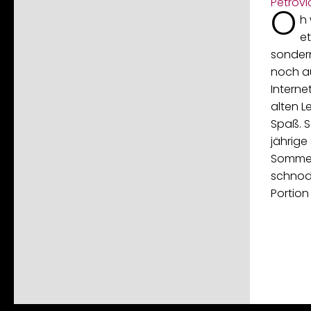
O
h 
e
sonder
noch au
Interne
alten L
Spaß. S
jährige
Sommer 
schnodd
Portion