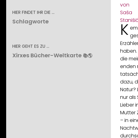
HIER FINDET IHR DIE …
Schlagworte
K
emi
ges
Erzähle
HIER GEHT ES ZU …
haben. 
Xirxes Bücher-Weltkarte
📚🌎
die mei
enden n
tatsäch
dazu, d
Natur? 
nur als
Lieber 
Mutter Z
– in ein
Nachtwa
durchs