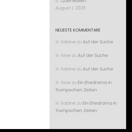
Querfeldein
August 1, 2026
NEUESTE KOMMENTARE
Sabine
zu
Auf der Suche
Xirxe
zu
Auf der Suche
Sabine
zu
Auf der Suche
Xirxe
zu
Ein Ehedrama in
Trumpschen Zeiten
Sabine
zu
Ein Ehedrama in
Trumpschen Zeiten