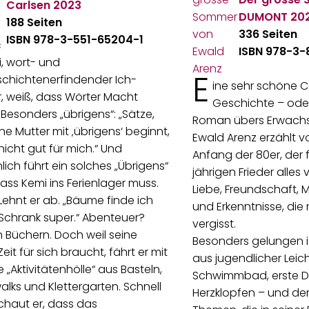
Carlsen
2023
DUMONT
20
188 Seiten
336 Seiten
ISBN 978-3-551-65204-1
ISBN 978-3-
, wort- und
E
chichtenerfindender Ich-
ine sehr schöne 
r, weiß, dass Wörter Macht
Geschichte – oder
Besonders „übrigens“: „Sätze,
Roman übers Erwach
ne Mutter mit ‚übrigens‘ beginnt,
Ewald Arenz erzählt
icht gut für mich.“ Und
Anfang der 80er, der 
lich führt ein solches „Übrigens“
jährigen Frieder alles 
ass Kemi ins Ferienlager muss.
Liebe, Freundschaft, 
Lehnt er ab. „Bäume finde ich
und Erkenntnisse, die
 Schrank super.“ Abenteuer?
vergisst.
in Büchern. Doch weil seine
Besonders gelungen i
eit für sich braucht, fährt er mit
aus jugendlicher Leich
e „Aktivitätenhölle“ aus Basteln,
Schwimmbad, erste 
lks und Klettergarten. Schnell
Herzklopfen – und de
chaut er, dass das