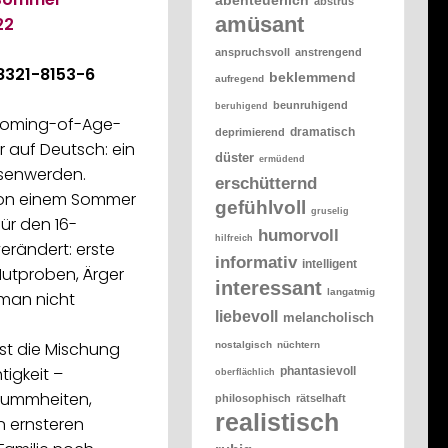
abstrus
amüsant
22
anspruchsvoll
anstrengend
8321-8153-6
beklemmend
aufregend
beunruhigend
beruhigend
Coming-of-Age-
dramatisch
deprimierend
 auf Deutsch: ein
düster
ermüdend
senwerden.
erschütternd
 von einem Sommer
gefühlvoll
gruselig
für den 16-
humorvoll
hilfreich
verändert: erste
informativ
intelligent
Mutproben, Ärger
interessant
langatmig
 man nicht
liebevoll
melancholisch
st die Mischung
nostalgisch
nüchtern
tigkeit –
phantasievoll
oberflächlich
Dummheiten,
philosophisch
rätselhaft
realistisch
n ernsteren