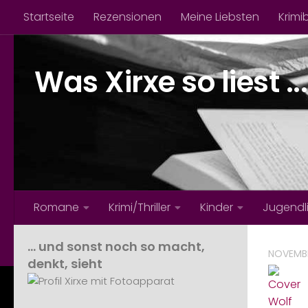
Startseite
Rezensionen
Meine Liebsten
Krimi
Zum Inhalt springen
Was Xirxe so liest ...
Romane
Krimi/Thriller
Kinder
Jugendl
… und sonst noch so macht,
NOVEMBE
denkt, sieht