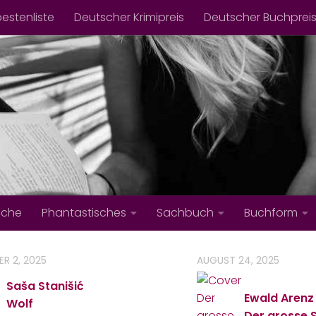
bestenliste
Deutscher Krimipreis
Deutscher Buchprei
iche
Phantastisches
Sachbuch
Buchform
R 2, 2025
AUGUST 24, 2025
Saša Stanišić
Ewald Arenz
Wolf
Der grosse