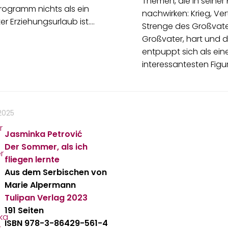
Themen, die in seiner
rogramm nichts als ein
nachwirken: Krieg, Ver
er Erziehungsurlaub ist.…
Strenge des Großvate
Großvater, hart und dis
entpuppt sich als ein
interessantesten Figu
 2025
Jasminka Petrović
Der Sommer, als ich
fliegen lernte
Aus dem Serbischen von
Marie Alpermann
Tulipan Verlag
2023
191 Seiten
ISBN 978-3-86429-561-4