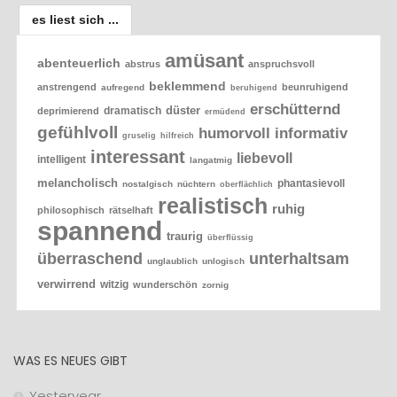
es liest sich ...
amüsant
abenteuerlich
abstrus
anspruchsvoll
beklemmend
anstrengend
beunruhigend
aufregend
beruhigend
erschütternd
düster
dramatisch
deprimierend
ermüdend
gefühlvoll
humorvoll
informativ
gruselig
hilfreich
interessant
liebevoll
intelligent
langatmig
melancholisch
phantasievoll
nostalgisch
nüchtern
oberflächlich
realistisch
ruhig
philosophisch
rätselhaft
spannend
traurig
überflüssig
überraschend
unterhaltsam
unglaublich
unlogisch
verwirrend
witzig
wunderschön
zornig
WAS ES NEUES GIBT
Yesteryear