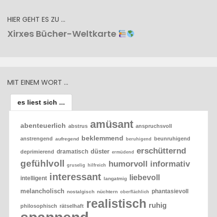
HIER GEHT ES ZU …
Xirxes Bücher-Weltkarte
MIT EINEM WORT …
es liest sich ...
amüsant
abenteuerlich
abstrus
anspruchsvoll
beklemmend
anstrengend
beunruhigend
aufregend
beruhigend
erschütternd
düster
dramatisch
deprimierend
ermüdend
gefühlvoll
humorvoll
informativ
gruselig
hilfreich
interessant
liebevoll
intelligent
langatmig
melancholisch
phantasievoll
nostalgisch
nüchtern
oberflächlich
realistisch
ruhig
philosophisch
rätselhaft