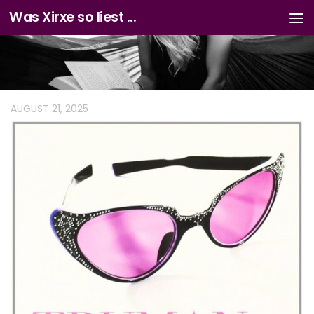
Was Xirxe so liest ...
Zum Inhalt springen
AUGUST 21, 2025