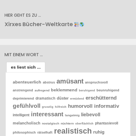
HIER GEHT ES ZU …
Xirxes Bücher-Weltkarte
MIT EINEM WORT …
es liest sich ...
amüsant
abenteuerlich
abstrus
anspruchsvoll
beklemmend
anstrengend
beunruhigend
aufregend
beruhigend
erschütternd
düster
dramatisch
deprimierend
ermüdend
gefühlvoll
humorvoll
informativ
gruselig
hilfreich
interessant
liebevoll
intelligent
langatmig
melancholisch
phantasievoll
nostalgisch
nüchtern
oberflächlich
realistisch
ruhig
philosophisch
rätselhaft