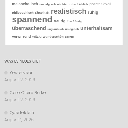
melancholisch
phantasievoll
nostalgisch
nüchtern
oberflächlich
realistisch
ruhig
philosophisch
rätselhaft
spannend
traurig
überflüssig
überraschend
unterhaltsam
unglaublich
unlogisch
verwirrend
witzig
wunderschön
zornig
WAS ES NEUES GIBT
Yesteryear
August 2, 2026
Caro Claire Burke
August 2, 2026
Querfeldein
August 1, 2026