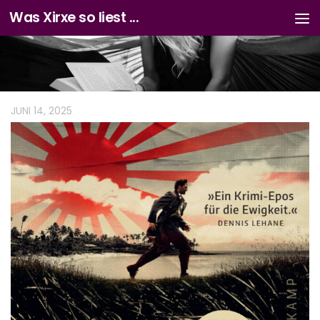
Was Xirxe so liest ...
Zum Inhalt springen
JUNI 14, 2025