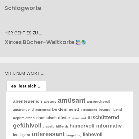
Schlagworte
HIER GEHT ES ZU …
Xirxes Bücher-Weltkarte
MIT EINEM WORT …
es liest sich ...
amüsant
abenteuerlich
abstrus
anspruchsvoll
beklemmend
anstrengend
beunruhigend
aufregend
beruhigend
erschütternd
düster
dramatisch
deprimierend
ermüdend
gefühlvoll
humorvoll
informativ
gruselig
hilfreich
interessant
liebevoll
intelligent
langatmig