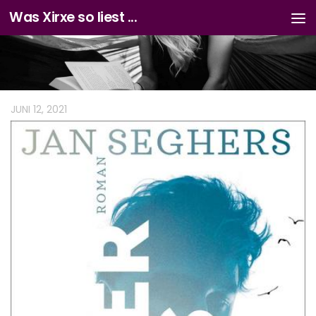
Was Xirxe so liest ...
Zum Inhalt springen
JUNI 12, 2021