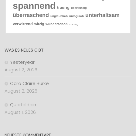
spannend
traurig
überflüssig
überraschend
unterhaltsam
unglaublich
unlogisch
verwirrend
witzig
wunderschön
zornig
WAS ES NEUES GIBT
Yesteryear
August 2, 2026
Caro Claire Burke
August 2, 2026
Querfeldein
August 1, 2026
NEUESTE KOMMENTARE