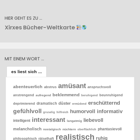
HIER GEHT ES ZU …
Xirxes Bücher-Weltkarte
MIT EINEM WORT …
es liest sich ...
amüsant
abenteuerlich
abstrus
anspruchsvoll
beklemmend
anstrengend
beunruhigend
aufregend
beruhigend
erschütternd
düster
dramatisch
deprimierend
ermüdend
gefühlvoll
humorvoll
informativ
gruselig
hilfreich
interessant
liebevoll
intelligent
langatmig
melancholisch
phantasievoll
nostalgisch
nüchtern
oberflächlich
realistisch
ruhig
philosophisch
rätselhaft