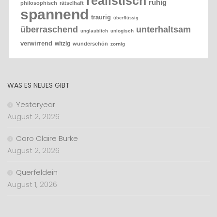
realistisch
ruhig
philosophisch
rätselhaft
spannend
traurig
überflüssig
überraschend
unterhaltsam
unglaublich
unlogisch
verwirrend
witzig
wunderschön
zornig
WAS ES NEUES GIBT
Yesteryear
August 2, 2026
Caro Claire Burke
August 2, 2026
Querfeldein
August 1, 2026