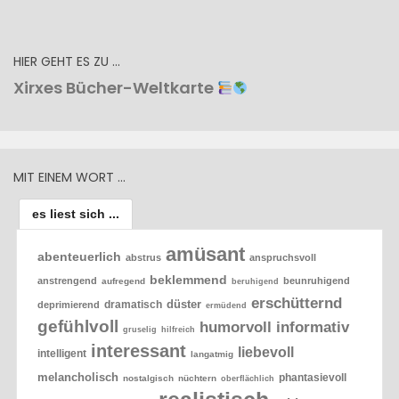
HIER GEHT ES ZU …
Xirxes Bücher-Weltkarte
MIT EINEM WORT …
es liest sich ...
amüsant
abenteuerlich
abstrus
anspruchsvoll
beklemmend
anstrengend
beunruhigend
aufregend
beruhigend
erschütternd
düster
dramatisch
deprimierend
ermüdend
gefühlvoll
humorvoll
informativ
gruselig
hilfreich
interessant
liebevoll
intelligent
langatmig
melancholisch
phantasievoll
nostalgisch
nüchtern
oberflächlich