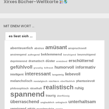
Xirxes Bücher-Weltkarte
MIT EINEM WORT …
es liest sich ...
amüsant
abenteuerlich
abstrus
anspruchsvoll
beklemmend
anstrengend
beunruhigend
aufregend
beruhigend
erschütternd
düster
dramatisch
deprimierend
ermüdend
gefühlvoll
humorvoll
informativ
gruselig
hilfreich
interessant
liebevoll
intelligent
langatmig
melancholisch
phantasievoll
nostalgisch
nüchtern
oberflächlich
realistisch
ruhig
philosophisch
rätselhaft
spannend
traurig
überflüssig
überraschend
unterhaltsam
unglaublich
unlogisch
verwirrend
witzig
wunderschön
zornig