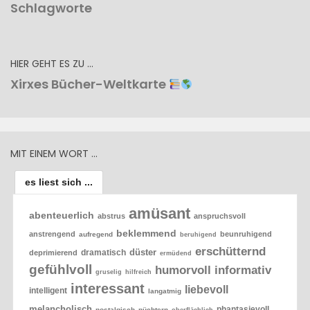
Schlagworte
HIER GEHT ES ZU …
Xirxes Bücher-Weltkarte
MIT EINEM WORT …
es liest sich ...
amüsant
abenteuerlich
abstrus
anspruchsvoll
beklemmend
anstrengend
beunruhigend
aufregend
beruhigend
erschütternd
düster
dramatisch
deprimierend
ermüdend
gefühlvoll
humorvoll
informativ
gruselig
hilfreich
interessant
liebevoll
intelligent
langatmig
melancholisch
phantasievoll
nostalgisch
nüchtern