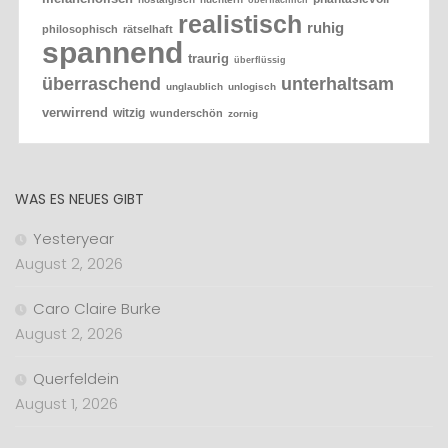
oberflächlich
realistisch
ruhig
philosophisch
rätselhaft
spannend
traurig
überflüssig
überraschend
unterhaltsam
unglaublich
unlogisch
verwirrend
witzig
wunderschön
zornig
WAS ES NEUES GIBT
Yesteryear
August 2, 2026
Caro Claire Burke
August 2, 2026
Querfeldein
August 1, 2026