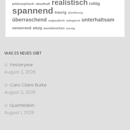
realistisch
ruhig
philosophisch
rätselhaft
spannend
traurig
überflüssig
überraschend
unterhaltsam
unglaublich
unlogisch
verwirrend
witzig
wunderschön
zornig
WAS ES NEUES GIBT
Yesteryear
August 2, 2026
Caro Claire Burke
August 2, 2026
Querfeldein
August 1, 2026