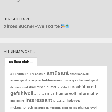
HIER GEHT ES ZU …
Xirxes Bücher-Weltkarte
MIT EINEM WORT …
es liest sich ...
amüsant
abenteuerlich
abstrus
anspruchsvoll
beklemmend
anstrengend
beunruhigend
aufregend
beruhigend
erschütternd
düster
dramatisch
deprimierend
ermüdend
gefühlvoll
humorvoll
informativ
gruselig
hilfreich
interessant
liebevoll
intelligent
langatmig
melancholisch
phantasievoll
nostalgisch
nüchtern
oberflächlich