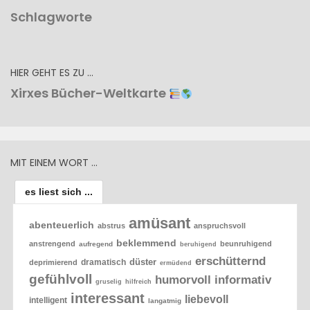
Schlagworte
HIER GEHT ES ZU …
Xirxes Bücher-Weltkarte
MIT EINEM WORT …
es liest sich ...
amüsant
abenteuerlich
abstrus
anspruchsvoll
beklemmend
anstrengend
beunruhigend
aufregend
beruhigend
erschütternd
düster
dramatisch
deprimierend
ermüdend
gefühlvoll
humorvoll
informativ
gruselig
hilfreich
interessant
liebevoll
intelligent
langatmig