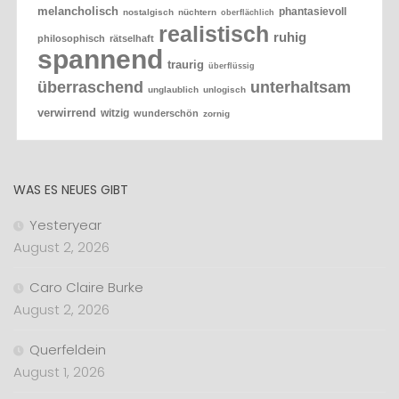
melancholisch
phantasievoll
nostalgisch
nüchtern
oberflächlich
realistisch
ruhig
philosophisch
rätselhaft
spannend
traurig
überflüssig
überraschend
unterhaltsam
unglaublich
unlogisch
verwirrend
witzig
wunderschön
zornig
WAS ES NEUES GIBT
Yesteryear
August 2, 2026
Caro Claire Burke
August 2, 2026
Querfeldein
August 1, 2026