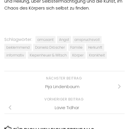
und Heilung, über Selbstermächtigung und die Kunst, im
Chaos des Körpers sich selbst zu finden.
Schlagwörter:
amüsant
Angst
anspruchsvoll
beklemmend
Daniela Dröscher
Familie
Herkunft
informativ
Kiepenheuer & Witsch
Körper
Krankheit
NÄCHSTER BEITRAG
Pija Lindenbaum
VORHERIGER BEITRAG
Lavie Tidhar