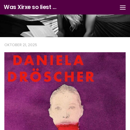
Was Xirxe so liest ...
Zum Inhalt springen
OKTOBER 21, 2025