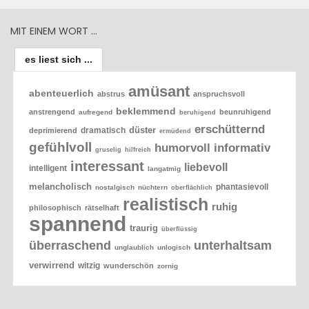
MIT EINEM WORT …
es liest sich ...
amüsant
abenteuerlich
abstrus
anspruchsvoll
beklemmend
anstrengend
beunruhigend
aufregend
beruhigend
erschütternd
düster
dramatisch
deprimierend
ermüdend
gefühlvoll
humorvoll
informativ
gruselig
hilfreich
interessant
liebevoll
intelligent
langatmig
melancholisch
phantasievoll
nostalgisch
nüchtern
oberflächlich
realistisch
ruhig
philosophisch
rätselhaft
spannend
traurig
überflüssig
überraschend
unterhaltsam
unglaublich
unlogisch
verwirrend
witzig
wunderschön
zornig