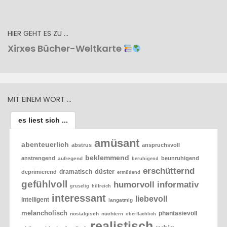
HIER GEHT ES ZU …
Xirxes Bücher-Weltkarte
MIT EINEM WORT …
es liest sich ...
amüsant
abenteuerlich
abstrus
anspruchsvoll
beklemmend
anstrengend
beunruhigend
aufregend
beruhigend
erschütternd
düster
dramatisch
deprimierend
ermüdend
gefühlvoll
humorvoll
informativ
gruselig
hilfreich
interessant
liebevoll
intelligent
langatmig
melancholisch
phantasievoll
nostalgisch
nüchtern
oberflächlich
realistisch