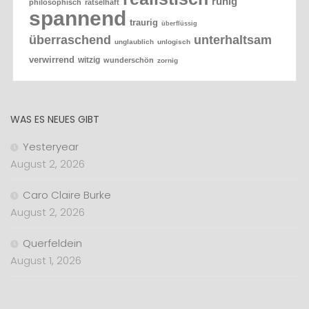
ruhig
philosophisch
rätselhaft
spannend
traurig
überflüssig
überraschend
unterhaltsam
unglaublich
unlogisch
verwirrend
witzig
wunderschön
zornig
WAS ES NEUES GIBT
Yesteryear
August 2, 2026
Caro Claire Burke
August 2, 2026
Querfeldein
August 1, 2026