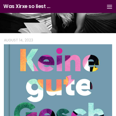
Was Xirxe so liest ...
Zum Inhalt springen
AUGUST 14, 2023