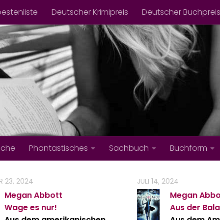
bestenliste
Deutscher Krimipreis
Deutscher Buchprei
iche
Phantastisches
Sachbuch
Buchform
 23, 2024
JULI 14, 2024
Megan Abbott
Megan Abbo
Wage es nur!
Aus der Bal
Aus dem amerikanischen
Aus dem Am