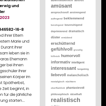
abstrus
amüsant
erwig und
ler
anspruchsvoll
anstrengend
2023
beklemmend
aufregend
beunruhigend
beruhigend
946582-16-8
dramatisch
deprimierend
 ihrer Eltern
düster
ermüdend
estern Marie und
erschütternd
 Durant ihrer
gefühlvoll
gruselig
sam leben sie in
humorvoll
hilfreich
 Daras Ehemann
informativ
intelligent
ger bei ihnen
interessant
langatmig
gsschüler ihrer
liebevoll
melancholisch
seinen Körper im
 ist Spätherbst,
nostalgisch
nüchtern
Zeit beginnt, in
phantasievoll
oberflächlich
 für die jährliche
philosophisch
rätselhaft
realistisch
rung starten.…