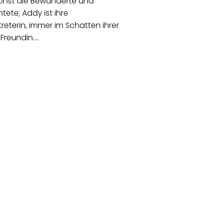
onst die Bewunderte und
tete; Addy ist ihre
rtreterin, immer im Schatten ihrer
Freundin.…