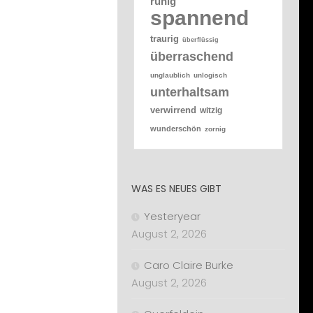
ruhig
spannend
traurig
überflüssig
überraschend
unglaublich
unlogisch
unterhaltsam
verwirrend
witzig
wunderschön
zornig
WAS ES NEUES GIBT
Yesteryear
August 2, 2026
Caro Claire Burke
August 2, 2026