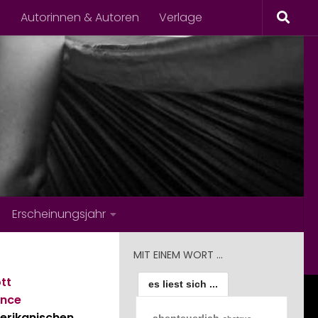
s
Autorinnen & Autoren
Verlage
Erscheinungsjahr
MIT EINEM WORT …
tt
es liest sich ...
ance
erikanischen
abenteuerlich