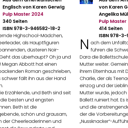
Englisch von Karen Gerwig
von Karen G
Pulp Master
2024
Angelika Mül
340 Seiten
Pulp Master
ISBN 978-3-946582-18-2
414 Seiten
hernde Highschool-Mädchen,
ISBN 978-3-
N
erleader, als Hauptfiguren
ach dem Unfalltod
pannenden, düsteren Noir-
führen die Schw
 Geht das überhaupt? Oh ja und
Dara die Ballettschule
t! Megan Abbott hat einen
Mutter weiter. Gemein
 packenden Roman geschrieben,
ihrem Elternhaus mit
 schwer fällt ihn aus der Hand
Charlie, der als Teena
n.
einzog und der Lieblin
ie Erzählende, und Beth sind seit
Mutter wurde, jedoch 
 die besten und engsten
Ballett ruiniert hat. Es
nnen. Beth ist die
und die anstrengende 
ebende, schön und grausam,
der die Vorbereitungen
n der Cheerleaderinnen und
„Nussknacker“-Auffüh