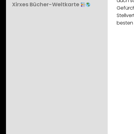
auch s
Xirxes Bücher-Weltkarte
Gefürch
Stellve
besten 