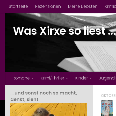
Startseite
Rezensionen
Meine Liebsten
Krimi
Zum Inhalt springen
Was Xirxe so liest ...
Romane
Krimi/Thriller
Kinder
Jugendl
… und sonst noch so macht,
OKTOBER
denkt, sieht