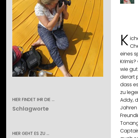
K
ic
Che
eines s
Krimis?
wie gu
derart
dass es
zu lege
HIER FINDET IHR DIE …
Addy, d
Jahren
Schlagworte
Freundi
Tonang
Captai
HIER GEHT ES ZU …