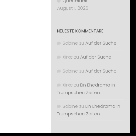
Querfeldein
August 1, 2026
NEUESTE KOMMENTARE
Sabine
zu
Auf der Suche
Xirxe
zu
Auf der Suche
Sabine
zu
Auf der Suche
Xirxe
zu
Ein Ehedrama in
Trumpschen Zeiten
Sabine
zu
Ein Ehedrama in
Trumpschen Zeiten