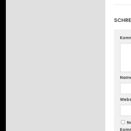
SCHRE
Kom
Nam
Webs
N
Komm