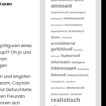
abstrus
 Karen
amüsant
anspruchsvoll
anstrengend
beklemmend
aufregend
beunruhigend
beruhigend
dramatisch
deprimierend
düster
ermüdend
erschütternd
ptfiguren eines
gefühlvoll
gruselig
upt? Oh ja und
humorvoll
hilfreich
oman
informativ
intelligent
gen.
interessant
langatmig
liebevoll
melancholisch
ten und engsten
ausam, Captain
nostalgisch
nüchtern
phantasievoll
nd Gefürchtete;
oberflächlich
philosophisch
rätselhaft
ten Freundin.
realistisch
innen sich