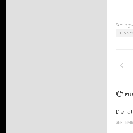
Schlagw
Pulp Mas
FÜ
Die ro
SEPTEMBE