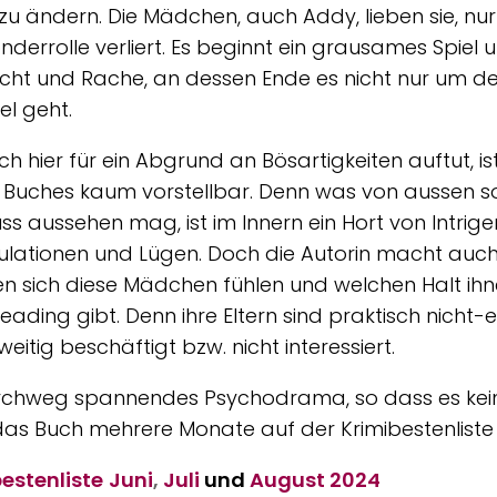
zu ändern. Die Mädchen, auch Addy, lieben sie, nur 
onderrolle verliert. Es beginnt ein grausames Spiel
ucht und Rache, an dessen Ende es nicht nur um d
el geht.
ch hier für ein Abgrund an Bösartigkeiten auftut, is
 Buches kaum vorstellbar. Denn was von aussen s
ss aussehen mag, ist im Innern ein Hort von Intrige
lationen und Lügen. Doch die Autorin macht auch 
en sich diese Mädchen fühlen und welchen Halt ih
eading gibt. Denn ihre Eltern sind praktisch nicht-ex
eitig beschäftigt bzw. nicht interessiert.
rchweg spannendes Psychodrama, so dass es kein
as Buch mehrere Monate auf der Krimibestenliste
estenliste
Juni
,
Juli
und
August
2024