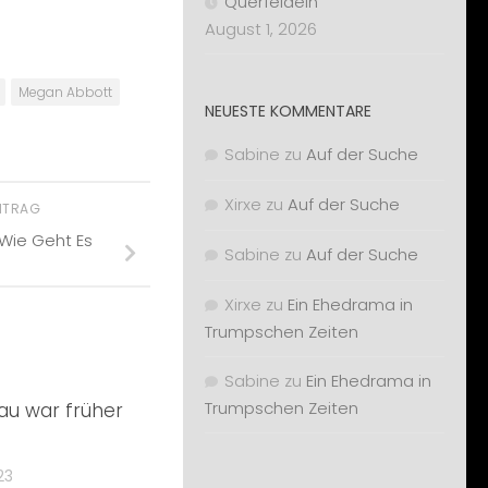
Querfeldein
August 1, 2026
Megan Abbott
NEUESTE KOMMENTARE
Sabine
zu
Auf der Suche
Xirxe
zu
Auf der Suche
EITRAG
Wie Geht Es
Sabine
zu
Auf der Suche
Xirxe
zu
Ein Ehedrama in
Trumpschen Zeiten
Sabine
zu
Ein Ehedrama in
Trumpschen Zeiten
u war früher
23