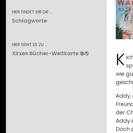
HIER FINDET IHR DIE …
Schlagworte
HIER GEHT ES ZU …
K
Xirxes Bücher-Weltkarte
📚🌎
ic
sp
wie g
geschr
Addy, 
Freund
der Ch
Addy i
Doch a