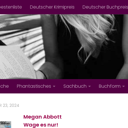
bestenliste
Deutscher Krimipreis
Deutscher Buchprei
iche
Phantastisches
Sachbuch
Buchform
 23, 2024
Megan Abbott
Wage es nur!