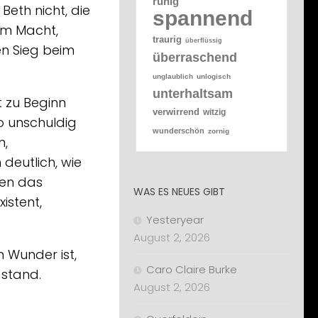
ruhig
Beth nicht, die
spannend
 um Macht,
traurig
überflüssig
en Sieg beim
überraschend
unglaublich
unlogisch
unterhaltsam
t zu Beginn
verwirrend
witzig
o unschuldig
wunderschön
zornig
n,
deutlich, wie
nen das
WAS ES NEUES GIBT
istent,
Yesteryear
August 2, 2026
 Wunder ist,
Caro Claire Burke
 stand.
August 2, 2026