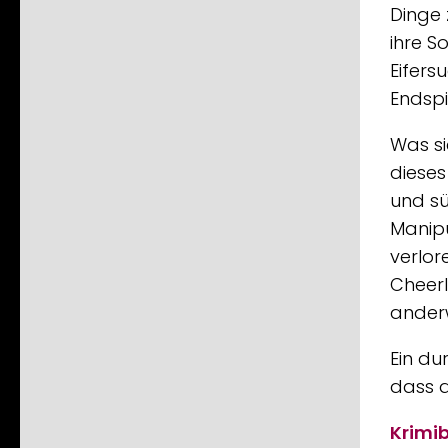
Dinge 
ihre S
Eifers
Endspi
Was si
dieses
und sü
Manipu
verlor
Cheerl
anderw
Ein du
dass d
Krimib