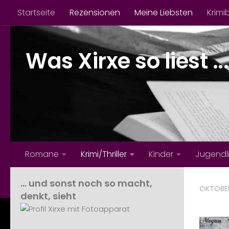
Startseite
Rezensionen
Meine Liebsten
Krimi
Zum Inhalt springen
Was Xirxe so liest ...
Romane
Krimi/Thriller
Kinder
Jugendl
… und sonst noch so macht,
OKTOBER
denkt, sieht