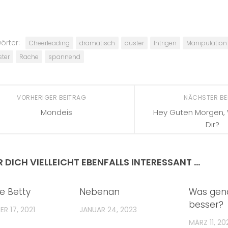
örter:
Cheerleading
dramatisch
düster
Intrigen
Manipulation
ter
Rache
spannend
VORHERIGER BEITRAG
NÄCHSTER B
Mondeis
Hey Guten Morgen, 
Dir?
R DICH VIELLEICHT EBENFALLS INTERESSANT …
te Betty
Nebenan
Was gena
besser?
R 17, 2021
JANUAR 24, 2023
MÄRZ 11, 20