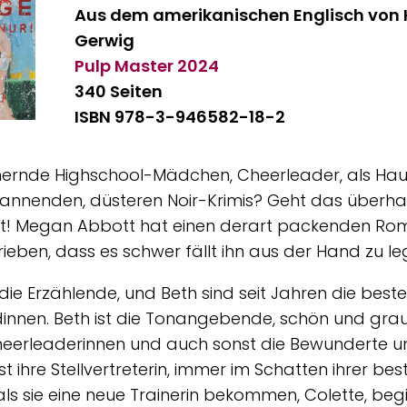
Aus dem amerikanischen Englisch von
Gerwig
Pulp Master
2024
340 Seiten
ISBN 978-3-946582-18-2
hernde Highschool-Mädchen, Cheerleader, als Hau
annenden, düsteren Noir-Krimis? Geht das überha
ut! Megan Abbott hat einen derart packenden R
ieben, dass es schwer fällt ihn aus der Hand zu le
die Erzählende, und Beth sind seit Jahren die bes
innen. Beth ist die Tonangebende, schön und gr
eerleaderinnen und auch sonst die Bewunderte u
st ihre Stellvertreterin, immer im Schatten ihrer bes
ls sie eine neue Trainerin bekommen, Colette, beg