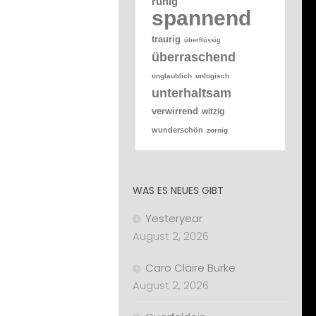
ruhig
spannend
traurig
überflüssig
überraschend
unglaublich
unlogisch
unterhaltsam
verwirrend
witzig
wunderschön
zornig
WAS ES NEUES GIBT
Yesteryear
August 2, 2026
Caro Claire Burke
August 2, 2026