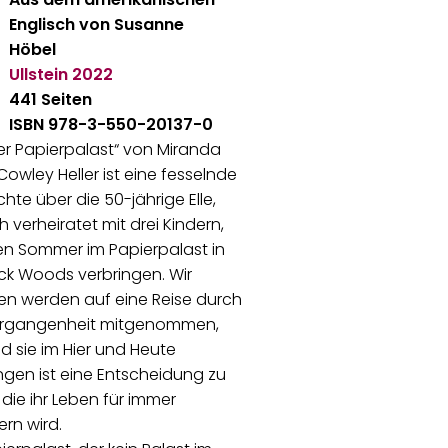
Englisch von Susanne
Höbel
Ullstein
2022
441 Seiten
ISBN 978-3-550-20137-0
er Papierpalast“ von Miranda
Cowley Heller ist eine fesselnde
hte über die 50-jährige Elle,
h verheiratet mit drei Kindern,
en Sommer im Papierpalast in
ck Woods verbringen. Wir
en werden auf eine Reise durch
Vergangenheit mitgenommen,
 sie im Hier und Heute
gen ist eine Entscheidung zu
, die ihr Leben für immer
rn wird.