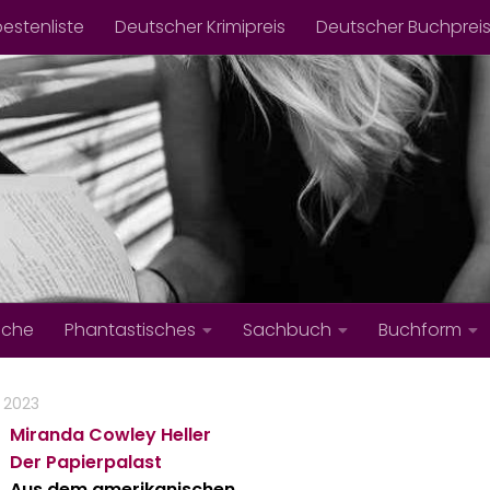
bestenliste
Deutscher Krimipreis
Deutscher Buchprei
iche
Phantastisches
Sachbuch
Buchform
, 2023
Miranda Cowley Heller
Der Papierpalast
Aus dem amerikanischen