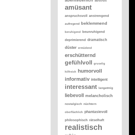
abstrus
amüsant
anspruchsvoll
anstrengend
beklemmend
aufregend
beunruhigend
beruhigend
dramatisch
deprimierend
düster
ermüdend
erschütternd
gefühlvoll
gruselig
humorvoll
hilfreich
informativ
intelligent
interessant
langatmig
liebevoll
melancholisch
nostalgisch
nüchtern
phantasievoll
oberflächlich
philosophisch
rätselhaft
realistisch