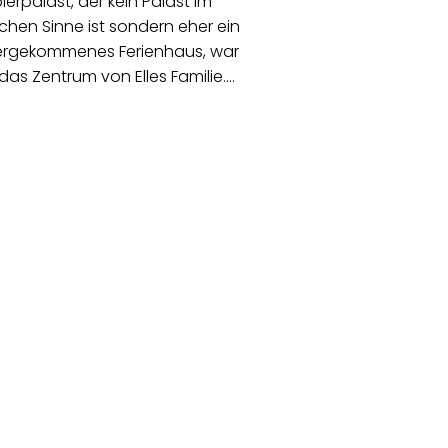
ierpalast, der kein Palast im
ichen Sinne ist sondern eher ein
ergekommenes Ferienhaus, war
 das Zentrum von Elles Familie.…