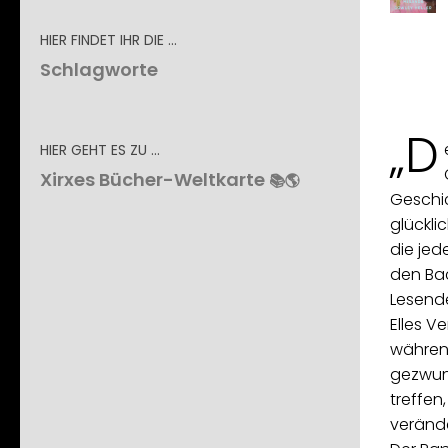
HIER FINDET IHR DIE …
Schlagworte
„D
HIER GEHT ES ZU …
Xirxes Bücher-Weltkarte
📚🌎
Geschic
glücklic
die jed
den Ba
Lesend
Elles 
während
gezwun
treffen
verände