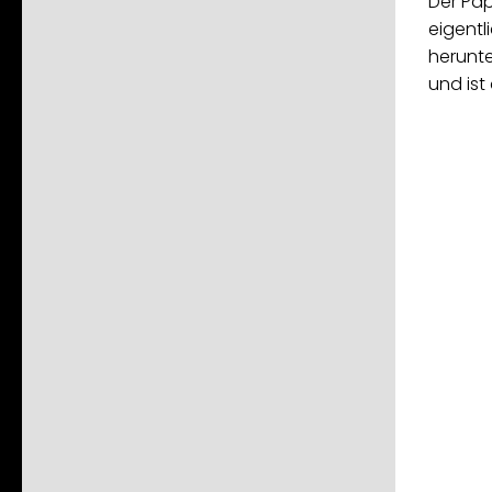
Der Pap
eigentl
herunt
und ist