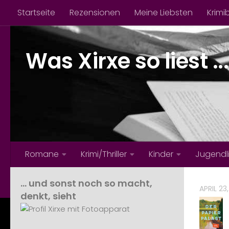
Startseite
Rezensionen
Meine Liebsten
Krimi
Zum Inhalt springen
Was Xirxe so liest ...
Romane
Krimi/Thriller
Kinder
Jugendl
… und sonst noch so macht,
APRIL 23
denkt, sieht