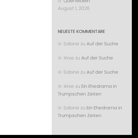
Querfeldein
August 1, 2026
NEUESTE KOMMENTARE
Sabine
zu
Auf der Suche
Xirxe
zu
Auf der Suche
Sabine
zu
Auf der Suche
Xirxe
zu
Ein Ehedrama in
Trumpschen Zeiten
Sabine
zu
Ein Ehedrama in
Trumpschen Zeiten