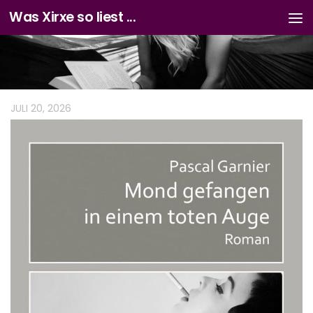
Was Xirxe so liest ...
Zum Inhalt springen
JULI 20, 2026