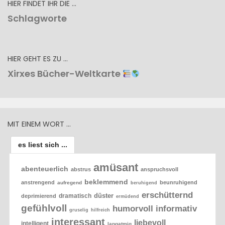
HIER FINDET IHR DIE …
Schlagworte
HIER GEHT ES ZU …
Xirxes Bücher-Weltkarte
MIT EINEM WORT …
es liest sich ...
amüsant
abenteuerlich
abstrus
anspruchsvoll
beklemmend
anstrengend
beunruhigend
aufregend
beruhigend
erschütternd
düster
dramatisch
deprimierend
ermüdend
gefühlvoll
humorvoll
informativ
gruselig
hilfreich
interessant
liebevoll
intelligent
langatmig