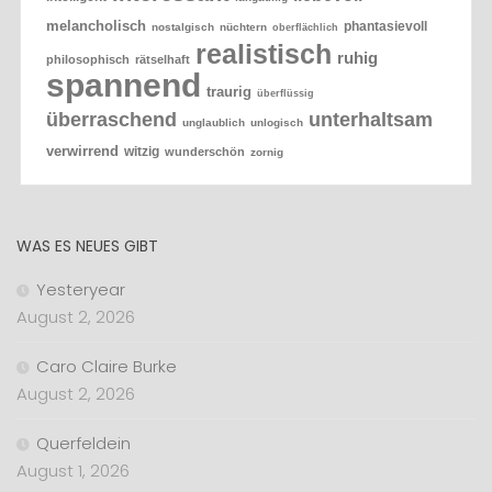
melancholisch
phantasievoll
nostalgisch
nüchtern
oberflächlich
realistisch
ruhig
philosophisch
rätselhaft
spannend
traurig
überflüssig
überraschend
unterhaltsam
unglaublich
unlogisch
verwirrend
witzig
wunderschön
zornig
WAS ES NEUES GIBT
Yesteryear
August 2, 2026
Caro Claire Burke
August 2, 2026
Querfeldein
August 1, 2026