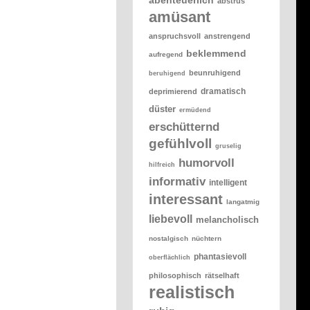
abstrus
amüsant
anspruchsvoll
anstrengend
beklemmend
aufregend
beunruhigend
beruhigend
dramatisch
deprimierend
düster
ermüdend
erschütternd
gefühlvoll
gruselig
humorvoll
hilfreich
informativ
intelligent
interessant
langatmig
liebevoll
melancholisch
nostalgisch
nüchtern
phantasievoll
oberflächlich
philosophisch
rätselhaft
realistisch