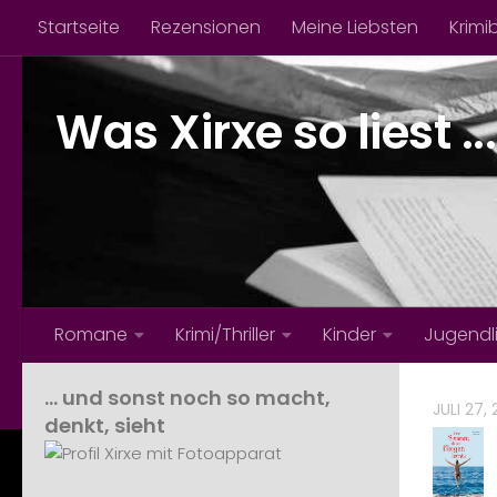
Startseite
Rezensionen
Meine Liebsten
Krimi
Zum Inhalt springen
Was Xirxe so liest ...
Romane
Krimi/Thriller
Kinder
Jugendl
… und sonst noch so macht,
JULI 27,
denkt, sieht