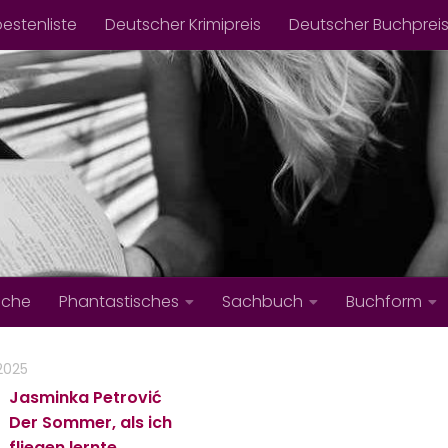
bestenliste
Deutscher Krimipreis
Deutscher Buchprei
iche
Phantastisches
Sachbuch
Buchform
 2025
Jasminka Petrović
Der Sommer, als ich
fliegen lernte