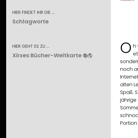
HIER FINDET IHR DIE …
Schlagworte
O
h 
HIER GEHT ES ZU …
e
Xirxes Bücher-Weltkarte
📚🌎
sonder
noch au
Interne
alten L
Spaß. S
jährige
Sommer 
schnodd
Portion