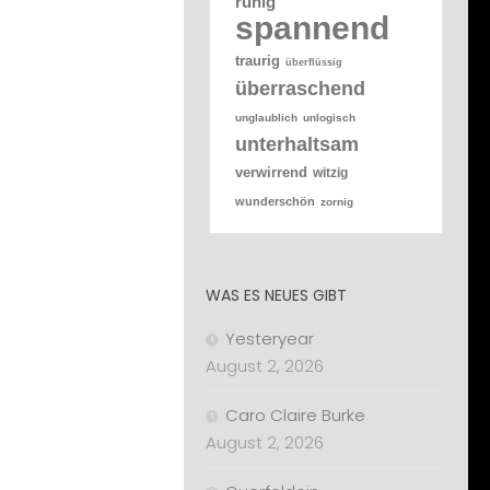
ruhig
spannend
traurig
überflüssig
überraschend
unglaublich
unlogisch
unterhaltsam
verwirrend
witzig
wunderschön
zornig
WAS ES NEUES GIBT
Yesteryear
August 2, 2026
Caro Claire Burke
August 2, 2026