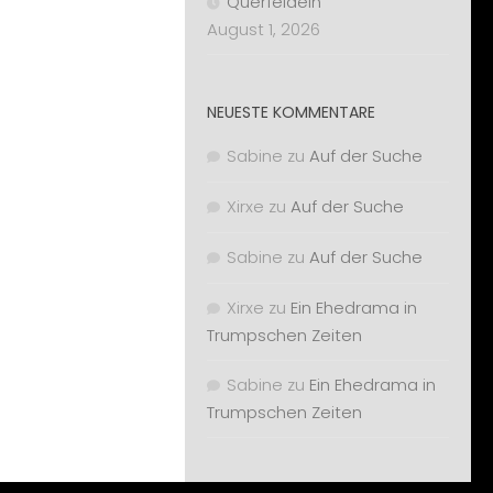
Querfeldein
August 1, 2026
NEUESTE KOMMENTARE
Sabine
zu
Auf der Suche
Xirxe
zu
Auf der Suche
Sabine
zu
Auf der Suche
Xirxe
zu
Ein Ehedrama in
Trumpschen Zeiten
Sabine
zu
Ein Ehedrama in
Trumpschen Zeiten