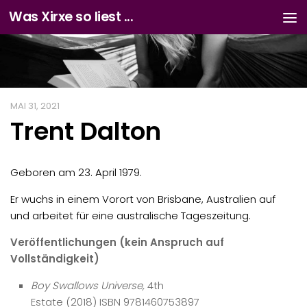
Was Xirxe so liest ...
Zum Inhalt springen
MAI 31, 2021
Trent Dalton
Geboren am 23. April 1979.
Er wuchs in einem Vorort von Brisbane, Australien auf
und arbeitet für eine australische Tageszeitung.
Veröffentlichungen (kein Anspruch auf
Vollständigkeit)
Boy Swallows Universe
,
4th
Estate (2018) ISBN 9781460753897