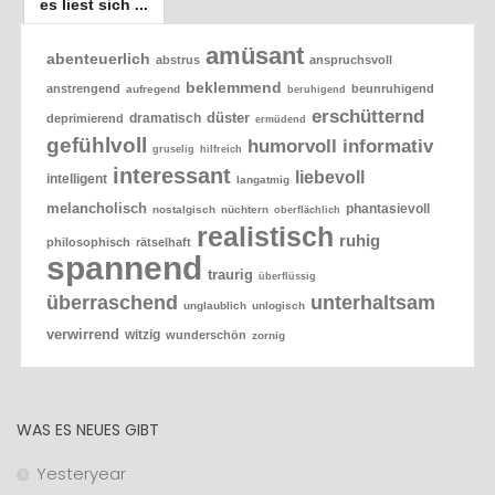
es liest sich ...
amüsant
abenteuerlich
abstrus
anspruchsvoll
beklemmend
anstrengend
beunruhigend
aufregend
beruhigend
erschütternd
düster
dramatisch
deprimierend
ermüdend
gefühlvoll
humorvoll
informativ
gruselig
hilfreich
interessant
liebevoll
intelligent
langatmig
melancholisch
phantasievoll
nostalgisch
nüchtern
oberflächlich
realistisch
ruhig
philosophisch
rätselhaft
spannend
traurig
überflüssig
überraschend
unterhaltsam
unglaublich
unlogisch
verwirrend
witzig
wunderschön
zornig
WAS ES NEUES GIBT
Yesteryear