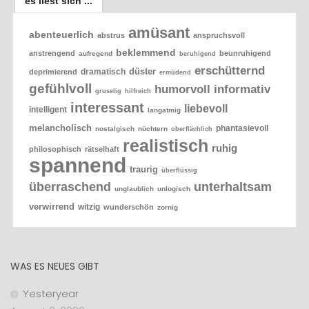
es liest sich ...
amüsant
abenteuerlich
abstrus
anspruchsvoll
beklemmend
anstrengend
beunruhigend
aufregend
beruhigend
erschütternd
düster
dramatisch
deprimierend
ermüdend
gefühlvoll
humorvoll
informativ
gruselig
hilfreich
interessant
liebevoll
intelligent
langatmig
melancholisch
phantasievoll
nostalgisch
nüchtern
oberflächlich
realistisch
ruhig
philosophisch
rätselhaft
spannend
traurig
überflüssig
überraschend
unterhaltsam
unglaublich
unlogisch
verwirrend
witzig
wunderschön
zornig
WAS ES NEUES GIBT
Yesteryear