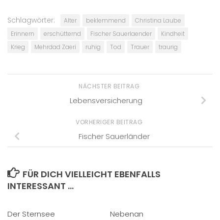
Schlagwörter:
Alter
beklemmend
Christina Laube
Erinnern
erschütternd
Fischer Sauerlaender
Kindheit
Krieg
Mehrdad Zaeri
ruhig
Tod
Trauer
traurig
NÄCHSTER BEITRAG
Lebensversicherung
VORHERIGER BEITRAG
Fischer Sauerländer
FÜR DICH VIELLEICHT EBENFALLS
INTERESSANT …
Der Sternsee
Nebenan