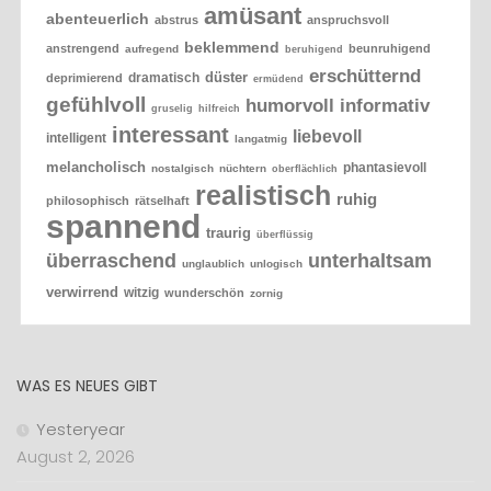
amüsant
abenteuerlich
abstrus
anspruchsvoll
beklemmend
anstrengend
beunruhigend
aufregend
beruhigend
erschütternd
düster
dramatisch
deprimierend
ermüdend
gefühlvoll
humorvoll
informativ
gruselig
hilfreich
interessant
liebevoll
intelligent
langatmig
melancholisch
phantasievoll
nostalgisch
nüchtern
oberflächlich
realistisch
ruhig
philosophisch
rätselhaft
spannend
traurig
überflüssig
überraschend
unterhaltsam
unglaublich
unlogisch
verwirrend
witzig
wunderschön
zornig
WAS ES NEUES GIBT
Yesteryear
August 2, 2026