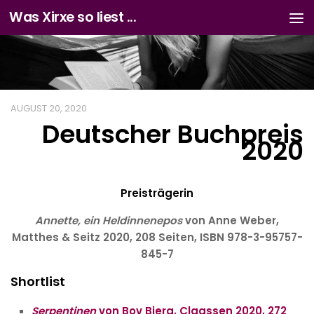
Was Xirxe so liest ...
Zum Inhalt springen
AUGUST 20, 2020
Deutscher Buchpreis
2020
Preisträgerin
Annette, ein Heldinnenepos
von Anne Weber,
Matthes & Seitz 2020, 208 Seiten, ISBN 978-3-95757-
845-7
Shortlist
Serpentinen
von Bov Bjerg, Claassen 2020, 272