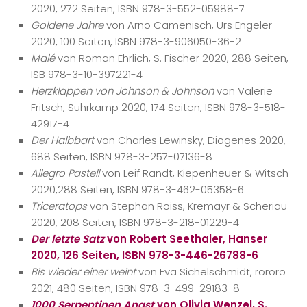
2020, 272 Seiten, ISBN 978-3-552-05988-7
Goldene Jahre
von Arno Camenisch, Urs Engeler
2020, 100 Seiten, ISBN 978-3-906050-36-2
Malé
von Roman Ehrlich, S. Fischer 2020, 288 Seiten,
ISB 978-3-10-397221-4
Herzklappen von Johnson & Johnson
von Valerie
Fritsch, Suhrkamp 2020, 174 Seiten, ISBN 978-3-518-
42917-4
Der Halbbart
von Charles Lewinsky, Diogenes 2020,
688 Seiten, ISBN 978-3-257-07136-8
Allegro Pastell
von Leif Randt, Kiepenheuer & Witsch
2020,288 Seiten, ISBN 978-3-462-05358-6
Triceratops
von Stephan Roiss, Kremayr & Scheriau
2020, 208 Seiten, ISBN 978-3-218-01229-4
Der letzte Satz
von Robert Seethaler, Hanser
2020, 126 Seiten, ISBN 978-3-446-26788-6
Bis wieder einer weint
von Eva Sichelschmidt, rororo
2021, 480 Seiten, ISBN 978-3-499-29183-8
1000 Serpentinen Angst
von Olivia Wenzel, S.