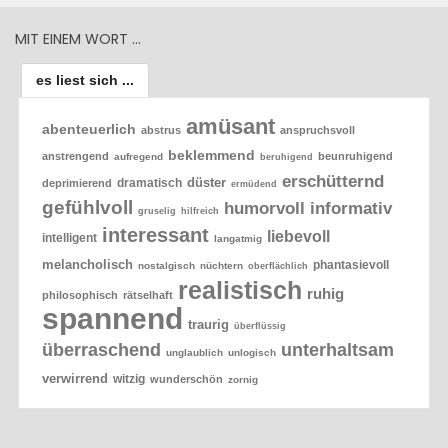
MIT EINEM WORT …
es liest sich ...
amüsant
abenteuerlich
abstrus
anspruchsvoll
beklemmend
anstrengend
beunruhigend
aufregend
beruhigend
erschütternd
düster
dramatisch
deprimierend
ermüdend
gefühlvoll
humorvoll
informativ
gruselig
hilfreich
interessant
liebevoll
intelligent
langatmig
melancholisch
phantasievoll
nostalgisch
nüchtern
oberflächlich
realistisch
ruhig
philosophisch
rätselhaft
spannend
traurig
überflüssig
überraschend
unterhaltsam
unglaublich
unlogisch
verwirrend
witzig
wunderschön
zornig