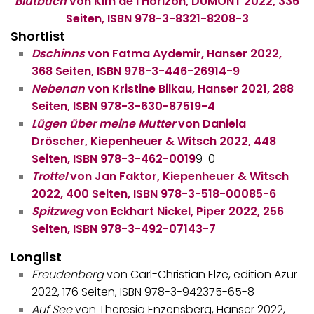
Blutbuch
von Kim de l’Horizon, DUMONT 2022, 336
Seiten, ISBN 978-3-8321-8208-3
Shortlist
Dschinns
von Fatma Aydemir, Hanser 2022,
368 Seiten, ISBN 978-3-446-26914-9
Nebenan
von Kristine Bilkau, Hanser 2021, 288
Seiten, ISBN 978-3-630-87519-4
Lügen über meine Mutter
von Daniela
Dröscher, Kiepenheuer & Witsch 2022, 448
Seiten, ISBN 978-3-462-0019
9-0
Trottel
von Jan Faktor, Kiepenheuer & Witsch
2022, 400 Seiten, ISBN 978-3-518-00085-6
Spitzweg
von Eckhart Nickel, Piper 2022, 256
Seiten, ISBN 978-3-492-07143-7
Longlist
Freudenberg
von Carl-Christian Elze, edition Azur
2022, 176 Seiten, ISBN 978-3-942375-65-8
Auf See
von Theresia Enzensberg, Hanser 2022,