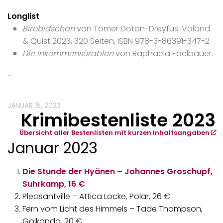
Longlist
Birobidschan
von Tomer Dotan-Dreyfus. Voland
& Quist 2023, 320 Seiten, ISBN 978-3-86391-347-2
Die Inkommensurablen
von Raphaela Edelbauer.
…
JANUAR 15, 2023
Krimibestenliste 2023
Übersicht aller Bestenlisten mit kurzen Inhaltsangaben
Januar 2023
Die Stunde der Hyänen – Johannes Groschupf,
Suhrkamp, 16 €
Pleasantville – Attica Locke, Polar, 26 €
Fern vom Licht des Himmels – Tade Thompson,
Golkonda, 20 €