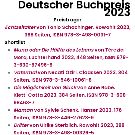
Deutscher Buchpreis
2023
Preisträger
Echtzeitalter
von Tonio Schachinger. Rowohlt 2023,
368 Seiten, ISBN 978-3-498-0031-7
Shortlist
Muna oder Die Hälfte des Lebens
von Térezia
Mora, Luchterhand 2023, 448 Seiten, ISBN 978-
3-630-87496-8
Vatermal
von Necati Öziri. Claassen 2023, 304
Seiten, ISBN 978-3-546-10061-8
Die Möglichkeit von Glück
von Anne Rabe.
Klett-Cotta 2023, 384 Seiten, ISBN 978-3-608-
98463-7
Maman
von Sylvie Schenk. Hanser 2023, 176
Seiten, ISBN 978-3-446-27623-9
Drifter
von Ulrike Sterblich. Rowohlt 2023, 288
Seiten, ISBN 978-3-498-00326-5