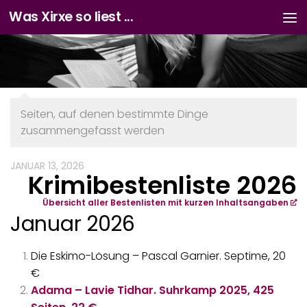
Was Xirxe so liest ...
Zum Inhalt springen
Seiten, auf denen bestimmte Dinge
zusammengefasst werden
JANUAR 13, 2026
Krimibestenliste 2026
Übersicht aller Bestenlisten mit kurzen Inhaltsangaben
Januar 2026
Die Eskimo-Lösung – Pascal Garnier. Septime, 20
€
Adama – Lavie Tidhar. Suhrkamp 2025, 425