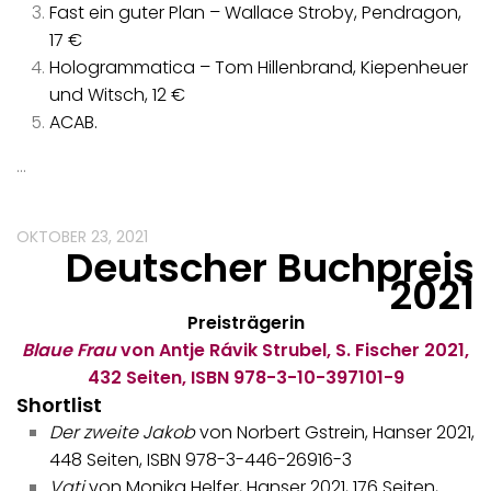
Fast ein guter Plan – Wallace Stroby, Pendragon,
17 €
Hologrammatica – Tom Hillenbrand, Kiepenheuer
und Witsch, 12 €
ACAB.
…
OKTOBER 23, 2021
Deutscher Buchpreis
202
1
Preisträgerin
Blaue Frau
von Antje Rávik Strubel, S. Fischer 2021,
432 Seiten, ISBN 978-3-10-397101-9
Shortlist
Der zweite Jakob
von Norbert Gstrein, Hanser 2021,
448 Seiten, ISBN 978-3-446-26916-3
Vati
von Monika Helfer, Hanser 2021, 176 Seiten,