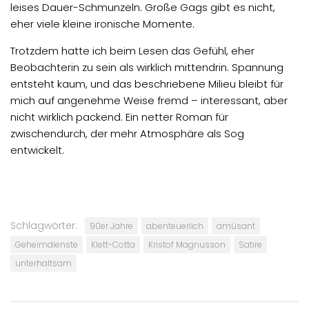
leises Dauer-Schmunzeln. Große Gags gibt es nicht,
eher viele kleine ironische Momente.
Trotzdem hatte ich beim Lesen das Gefühl, eher
Beobachterin zu sein als wirklich mittendrin. Spannung
entsteht kaum, und das beschriebene Milieu bleibt für
mich auf angenehme Weise fremd – interessant, aber
nicht wirklich packend. Ein netter Roman für
zwischendurch, der mehr Atmosphäre als Sog
entwickelt.
Schlagwörter:
90er Jahre
abenteuerlich
amüsant
Geheimdienste
Klett-Cotta
Kristof Magnusson
Satire
unterhaltsam