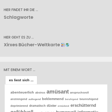
HIER FINDET IHR DIE …
Schlagworte
HIER GEHT ES ZU …
Xirxes Bücher-Weltkarte
MIT EINEM WORT …
es liest sich ...
amüsant
abenteuerlich
abstrus
anspruchsvoll
beklemmend
anstrengend
beunruhigend
aufregend
beruhigend
erschütternd
düster
dramatisch
deprimierend
ermüdend
gefühlvoll