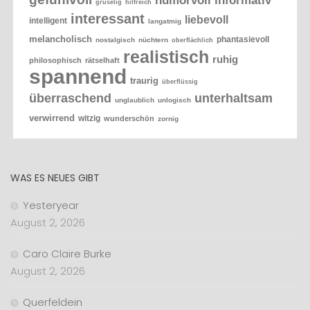
humorvoll
informativ
gruselig
hilfreich
interessant
liebevoll
intelligent
langatmig
melancholisch
phantasievoll
nostalgisch
nüchtern
oberflächlich
realistisch
ruhig
philosophisch
rätselhaft
spannend
traurig
überflüssig
überraschend
unterhaltsam
unglaublich
unlogisch
verwirrend
witzig
wunderschön
zornig
WAS ES NEUES GIBT
Yesteryear
August 2, 2026
Caro Claire Burke
August 2, 2026
Querfeldein