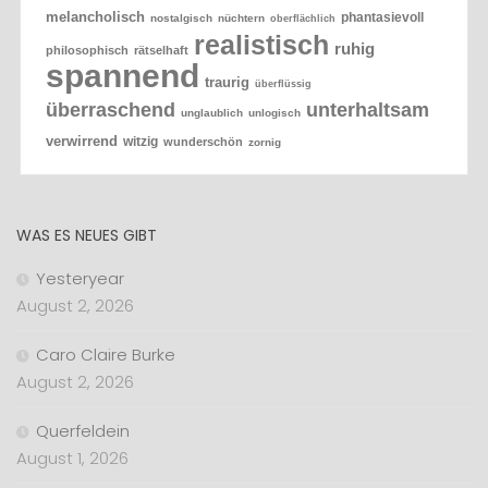
melancholisch
phantasievoll
nostalgisch
nüchtern
oberflächlich
realistisch
ruhig
philosophisch
rätselhaft
spannend
traurig
überflüssig
überraschend
unterhaltsam
unglaublich
unlogisch
verwirrend
witzig
wunderschön
zornig
WAS ES NEUES GIBT
Yesteryear
August 2, 2026
Caro Claire Burke
August 2, 2026
Querfeldein
August 1, 2026