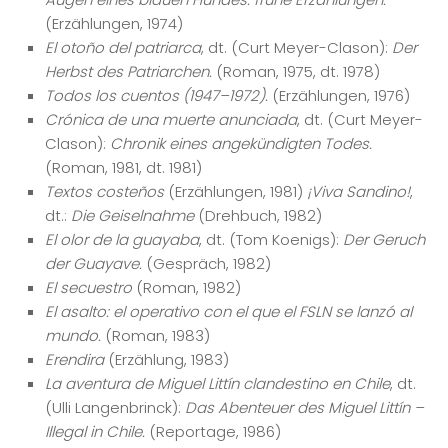
(Erzählungen, 1974)
El otoño del patriarca
, dt. (Curt Meyer-Clason):
Der
Herbst des Patriarchen.
(Roman, 1975, dt. 1978)
Todos los cuentos (1947–1972).
(Erzählungen, 1976)
Crónica de una muerte anunciada
, dt. (Curt Meyer-
Clason):
Chronik eines angekündigten Todes.
(Roman, 1981, dt. 1981)
Textos costeños
(Erzählungen, 1981)
¡Viva Sandino!
,
dt.:
Die Geiselnahme
(Drehbuch, 1982)
El olor de la guayaba
, dt. (Tom Koenigs):
Der Geruch
der Guayave.
(Gespräch, 1982)
El secuestro
(Roman, 1982)
El asalto: el operativo con el que el FSLN se lanzó al
mundo.
(Roman, 1983)
Erendira
(Erzählung, 1983)
La aventura de Miguel Littín clandestino en Chile
, dt.
(Ulli Langenbrinck):
Das Abenteuer des Miguel Littín –
Illegal in Chile.
(Reportage, 1986)