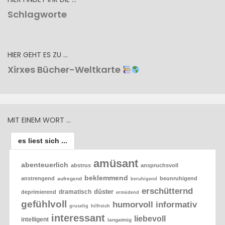
Schlagworte
HIER GEHT ES ZU …
Xirxes Bücher-Weltkarte
MIT EINEM WORT …
es liest sich ...
amüsant
abenteuerlich
abstrus
anspruchsvoll
beklemmend
anstrengend
beunruhigend
aufregend
beruhigend
erschütternd
düster
dramatisch
deprimierend
ermüdend
gefühlvoll
humorvoll
informativ
gruselig
hilfreich
interessant
liebevoll
intelligent
langatmig