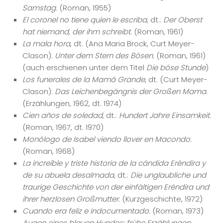
Samstag.
(Roman, 1955)
El coronel no tiene quien le escriba
, dt.:
Der Oberst
hat niemand, der ihm schreibt.
(Roman, 1961)
La mala hora
, dt. (Ana Maria Brock, Curt Meyer-
Clason):
Unter dem Stern des Bösen.
(Roman, 1961)
(auch erschienen unter dem Titel
Die böse Stunde
)
Los funerales de la Mamá Grande
, dt. (Curt Meyer-
Clason):
Das Leichenbegängnis der Großen Mama.
(Erzählungen, 1962, dt. 1974)
Cien años de soledad
, dt.:
Hundert Jahre Einsamkeit.
(Roman, 1967, dt. 1970)
Monólogo de Isabel viendo llover en Macondo.
(Roman, 1968)
La increíble y triste historia de la cándida Eréndira y
de su abuela desalmada
, dt.:
Die unglaubliche und
traurige Geschichte von der einfältigen Eréndira und
ihrer herzlosen Großmutter.
(Kurzgeschichte, 1972)
Cuando era feliz e indocumentado.
(Roman, 1973)
Augen eines blauen Hundes: frühe Erzählungen.