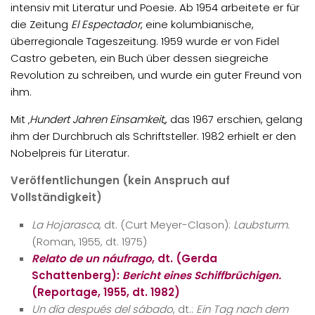
intensiv mit Literatur und Poesie. Ab 1954 arbeitete er für
die Zeitung
El Espectador
, eine kolumbianische,
überregionale Tageszeitung. 1959 wurde er von Fidel
Castro gebeten, ein Buch über dessen siegreiche
Revolution zu schreiben, und wurde ein guter Freund von
ihm.
Mit ‚
Hundert Jahren Einsamkeit
‚, das 1967 erschien, gelang
ihm der Durchbruch als Schriftsteller. 1982 erhielt er den
Nobelpreis für Literatur.
Veröffentlichungen (kein Anspruch auf
Vollständigkeit)
La Hojarasca
, dt. (Curt Meyer-Clason):
Laubsturm.
(Roman, 1955, dt. 1975)
Relato de un náufrago
, dt. (Gerda
Schattenberg):
Bericht eines Schiffbrüchigen.
(Reportage, 1955, dt. 1982)
Un día después del sábado
, dt.:
Ein Tag nach dem