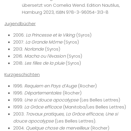
übersetzt von Cornelia Wend. Edition Nautilus,
Hamburg 2023, ISBN 978-3-96054-313-8
Jugendbücher
2006:
La Princesse et le Viking
(Syros)
2007:
La Grande Môme
(Syros)
2013:
Norlande
(Syros)
2016:
Macha ou l’évasion
(Syros)
2018:
Les filles de la pluie
(Syros)
Kurzgeschichten
1996:
Requiem en Pays d’Auge
(Rocher)
1996:
Départementales
(Rocher)
1999:
Une si douce apocalypse
(Les Belles Lettres)
1999:
La Grâce efficace
(Manitoba/Les Belles Lettres)
2003:
Travaux pratiques, La Grâce efficace, Une si
douce apocalypse
(Les Belles Lettres).
2004:
Quelque chose de merveilleux
(Rocher)