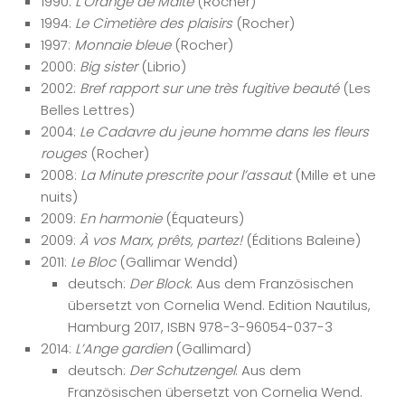
1990:
L’Orange de Malte
(Rocher)
1994:
Le Cimetière des plaisirs
(Rocher)
1997:
Monnaie bleue
(Rocher)
2000:
Big sister
(Librio)
2002:
Bref rapport sur une très fugitive beauté
(Les
Belles Lettres)
2004:
Le Cadavre du jeune homme dans les fleurs
rouges
(Rocher)
2008:
La Minute prescrite pour l’assaut
(Mille et une
nuits)
2009:
En harmonie
(Équateurs)
2009:
À vos Marx, prêts, partez!
(Éditions Baleine)
2011:
Le Bloc
(Gallimar Wendd)
deutsch:
Der Block
. Aus dem Französischen
übersetzt von Cornelia Wend. Edition Nautilus,
Hamburg 2017, ISBN 978-3-96054-037-3
2014:
L’Ange gardien
(Gallimard)
deutsch:
Der Schutzengel
. Aus dem
Französischen übersetzt von Cornelia Wend.