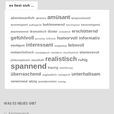
es liest sich ...
amüsant
abenteuerlich
abstrus
anspruchsvoll
beklemmend
anstrengend
beunruhigend
aufregend
beruhigend
erschütternd
düster
dramatisch
deprimierend
ermüdend
gefühlvoll
humorvoll
informativ
gruselig
hilfreich
interessant
liebevoll
intelligent
langatmig
melancholisch
phantasievoll
nostalgisch
nüchtern
oberflächlich
realistisch
ruhig
philosophisch
rätselhaft
spannend
traurig
überflüssig
überraschend
unterhaltsam
unglaublich
unlogisch
verwirrend
witzig
wunderschön
zornig
WAS ES NEUES GIBT
Yesteryear