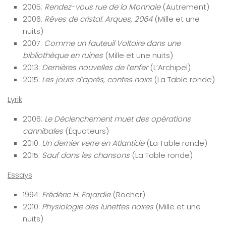
2005:
Rendez-vous rue de la Monnaie
(Autrement)
2006:
Rêves de cristal. Arques, 2064
(Mille et une
nuits)
2007:
Comme un fauteuil Voltaire dans une
bibliothèque en ruines
(Mille et une nuits)
2013:
Dernières nouvelles de l’enfer
(L’Archipel)
2015:
Les jours d’après, contes noirs
(La Table ronde)
Lyrik
2006:
Le Déclenchement muet des opérations
cannibales
(Équateurs)
2010:
Un dernier verre en Atlantide
(La Table ronde)
2015:
Sauf dans les chansons
(La Table ronde)
Essays
1994:
Frédéric H. Fajardie
(Rocher)
2010:
Physiologie des lunettes noires
(Mille et une
nuits)