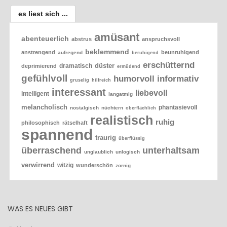
es liest sich ...
amüsant
abenteuerlich
abstrus
anspruchsvoll
beklemmend
anstrengend
beunruhigend
aufregend
beruhigend
erschütternd
düster
dramatisch
deprimierend
ermüdend
gefühlvoll
humorvoll
informativ
gruselig
hilfreich
interessant
liebevoll
intelligent
langatmig
melancholisch
phantasievoll
nostalgisch
nüchtern
oberflächlich
realistisch
ruhig
philosophisch
rätselhaft
spannend
traurig
überflüssig
überraschend
unterhaltsam
unglaublich
unlogisch
verwirrend
witzig
wunderschön
zornig
WAS ES NEUES GIBT