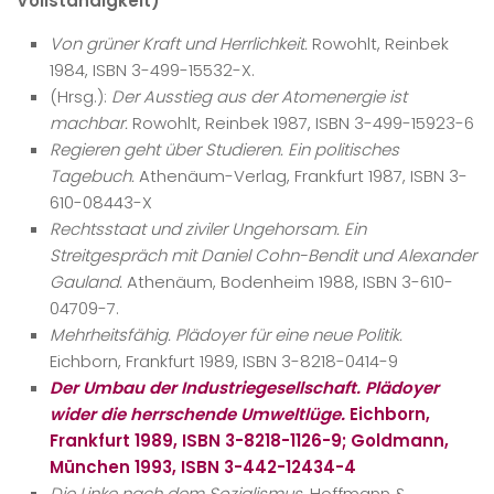
Vollständigkeit)
Von grüner Kraft und Herrlichkeit.
Rowohlt, Reinbek
1984, ISBN 3-499-15532-X.
(Hrsg.):
Der Ausstieg aus der Atomenergie ist
machbar.
Rowohlt, Reinbek 1987, ISBN 3-499-15923-6
Regieren geht über Studieren. Ein politisches
Tagebuch.
Athenäum-Verlag, Frankfurt 1987, ISBN 3-
610-08443-X
Rechtsstaat und ziviler Ungehorsam. Ein
Streitgespräch mit Daniel Cohn-Bendit und Alexander
Gauland.
Athenäum, Bodenheim 1988, ISBN 3-610-
04709-7.
Mehrheitsfähig. Plädoyer für eine neue Politik.
Eichborn, Frankfurt 1989, ISBN 3-8218-0414-9
Der Umbau der Industriegesellschaft. Plädoyer
wider die herrschende Umweltlüge.
Eichborn,
Frankfurt 1989, ISBN 3-8218-1126-9; Goldmann,
München 1993, ISBN 3-442-12434-4
Die Linke nach dem Sozialismus.
Hoffmann &