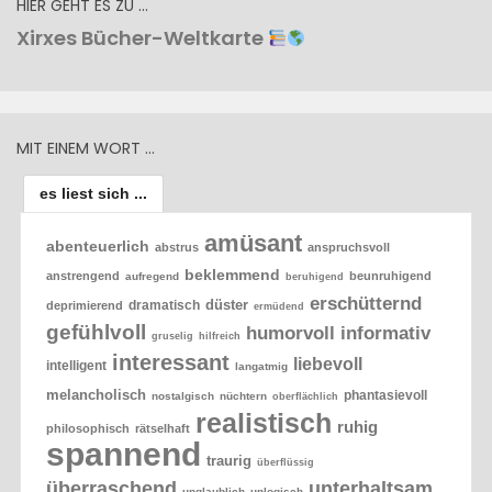
HIER GEHT ES ZU …
Xirxes Bücher-Weltkarte
MIT EINEM WORT …
es liest sich ...
amüsant
abenteuerlich
abstrus
anspruchsvoll
beklemmend
anstrengend
beunruhigend
aufregend
beruhigend
erschütternd
düster
dramatisch
deprimierend
ermüdend
gefühlvoll
humorvoll
informativ
gruselig
hilfreich
interessant
liebevoll
intelligent
langatmig
melancholisch
phantasievoll
nostalgisch
nüchtern
oberflächlich
realistisch
ruhig
philosophisch
rätselhaft
spannend
traurig
überflüssig
überraschend
unterhaltsam
unglaublich
unlogisch