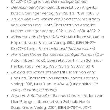
04267-X (Originaltitel:
Det märkliga barnet
)
Der Fluch der Pyramiden
. Übersetzt von Angelika
Kutsch. Oetinger Verlag, 1991, ISBN 3-7891-4303-0
Als ich klein war, war ich groß und stark
. Mit Bildern
von Susann Opel-Götz. Übersetzt von Angelika
Kutsch. Oetinger Verlag, 1992, ISBN 3-7891-4302-2
Mästaren och de fyra skrivarna
. Mit Bildern von Anna
Höglund. Natur & Kultur Verlag, 1994, ISBN 91-27-
03977-3 (engl:
The master and the four writers
)
Hier ist ein kleines Schwein: ein richtiger Roman.
(Co-
Autor: Fibben Hald). Übersetzt von Hinrich Schmidt-
Henkel. Tabu-Verlag, 1995, ISBN 3-930777-60-6
Ein Kind, ein Lamm, ein Lied
. Mit Bildern von Anna
Höglund. Übersetzt von Birgitta Kicherer. Carlsen
Verlag, 1998, ISBN 3-551-51484-4 (Originaltitel:
Ett
barn, ett lamm, ett s°ang
)
Popcorn & Ruffel: Alles über die Liebe
. Mit Bildern von
Lilian Brøgger. Übersetzt von Gabriele Haefs.
Sauerländer Verlag, 2004, ISBN 3-7941-6017-7