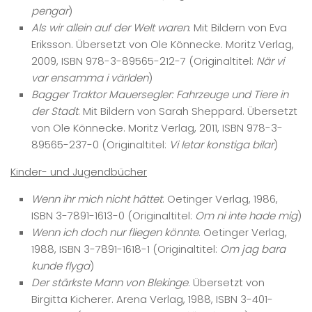
pengar
)
Als wir allein auf der Welt waren
. Mit Bildern von Eva
Eriksson. Übersetzt von Ole Könnecke. Moritz Verlag,
2009, ISBN 978-3-89565-212-7 (Originaltitel:
När vi
var ensamma i världen
)
Bagger Traktor Mauersegler: Fahrzeuge und Tiere in
der Stadt
. Mit Bildern von Sarah Sheppard. Übersetzt
von Ole Könnecke. Moritz Verlag, 2011, ISBN 978-3-
89565-237-0 (Originaltitel:
Vi letar konstiga bilar
)
Kinder- und Jugendbücher
Wenn ihr mich nicht hättet
. Oetinger Verlag, 1986,
ISBN 3-7891-1613-0 (Originaltitel:
Om ni inte hade mig
)
Wenn ich doch nur fliegen könnte
. Oetinger Verlag,
1988, ISBN 3-7891-1618-1 (Originaltitel:
Om jag bara
kunde flyga
)
Der stärkste Mann von Blekinge
. Übersetzt von
Birgitta Kicherer. Arena Verlag, 1988, ISBN 3-401-