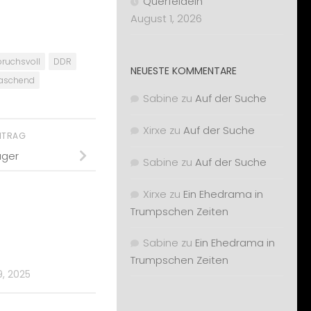
Querfeldein
August 1, 2026
ruchsvoll
DDR
NEUESTE KOMMENTARE
raschend
Sabine
zu
Auf der Suche
Xirxe
zu
Auf der Suche
EITRAG
üger
Sabine
zu
Auf der Suche
Xirxe
zu
Ein Ehedrama in
Trumpschen Zeiten
Sabine
zu
Ein Ehedrama in
Trumpschen Zeiten
, 2025