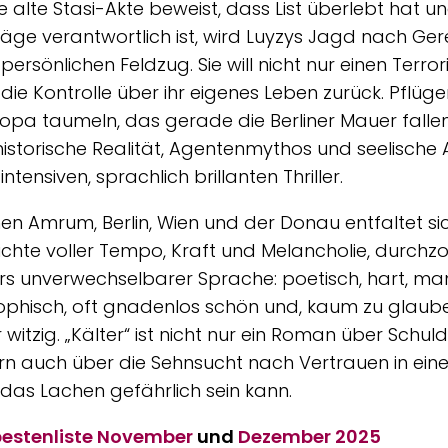
ne alte Stasi-Akte beweist, dass List überlebt hat u
äge verantwortlich ist, wird Luyzys Jagd nach Gere
persönlichen Feldzug. Sie will nicht nur einen Terror
ll die Kontrolle über ihr eigenes Leben zurück. Pflüge
ropa taumeln, das gerade die Berliner Mauer fallen
istorische Realität, Agentenmythos und seelische
ntensiven, sprachlich brillanten Thriller.
en Amrum, Berlin, Wien und der Donau entfaltet si
chte voller Tempo, Kraft und Melancholie, durchz
rs unverwechselbarer Sprache: poetisch, hart, m
ophisch, oft gnadenlos schön und, kaum zu glaub
 witzig. „Kälter“ ist nicht nur ein Roman über Schu
n auch über die Sehnsucht nach Vertrauen in einer
 das Lachen gefährlich sein kann.
estenliste
November
und
Dezember 2025