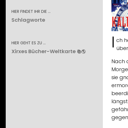
HIER FINDET IHR DIE …
Schlagworte
I
ch h
HIER GEHT ES ZU …
über
Xirxes Bücher-Weltkarte
📚🌎
Nach a
Morgen
sie gn
ermord
beerdi
längst
gefähr
gegen