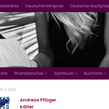
bestenliste
Deutscher Krimipreis
Deutscher Buchprei
iche
Phantastisches
Sachbuch
Buchform
R 2, 2025
Andreas Pflüger
Kälter