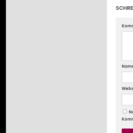
SCHRE
Kom
Nam
Webs
N
Komm