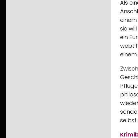
Als ei
Anschl
einem 
sie wi
ein Eu
webt h
einem i
Zwisch
Geschi
Pflüge
philos
wieder
sonder
selbst
Krimib