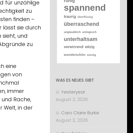
ruhig
nd für unzählige
spannend
chtigkeit zu
traurig
überflüssig
isten finden –
überraschend
r lässt sie durch
unglaublich
unlogisch
 sieht, und
unterhaltsam
 Abgründe zu
verwirrend
witzig
wunderschön
zornig
ch eine
ogen von
WAS ES NEUES GIBT
anchmal
en, immer
Yesteryear
ld und Rache,
August 2, 2026
 Welt, in der
Caro Claire Burke
August 2, 2026