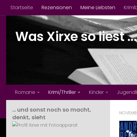
Startseite
Rezensionen
Meine Liebsten
Krimi
Zum Inhalt springen
Was Xirxe so liest ...
Romane
Krimi/Thriller
Kinder
Jugendl
… und sonst noch so macht,
NOVEMBE
denkt, sieht