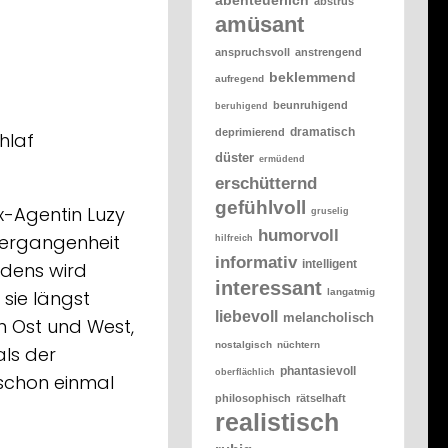
abstrus
amüsant
anspruchsvoll
anstrengend
beklemmend
aufregend
beunruhigend
beruhigend
dramatisch
deprimierend
hlaf
düster
ermüdend
erschütternd
gefühlvoll
x-Agentin Luzy
gruselig
humorvoll
Vergangenheit
hilfreich
informativ
intelligent
edens wird
interessant
langatmig
sie längst
liebevoll
melancholisch
n Ost und West,
nostalgisch
nüchtern
als der
phantasievoll
oberflächlich
 schon einmal
philosophisch
rätselhaft
realistisch