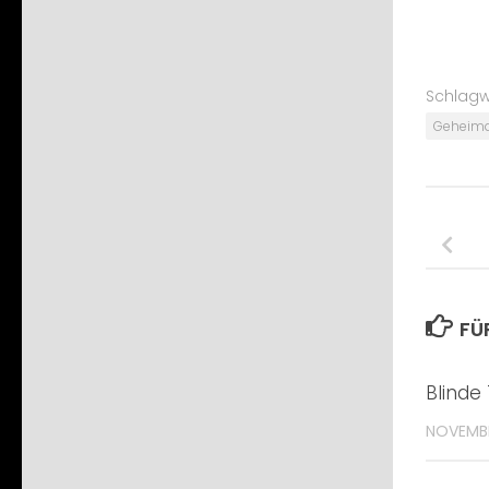
Schlagw
Geheimd
FÜ
Blinde
NOVEMBE