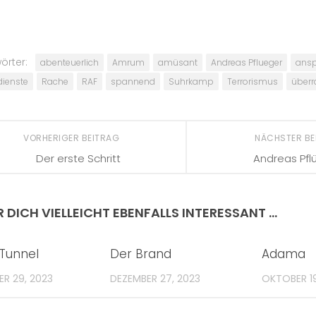
örter:
abenteuerlich
Amrum
amüsant
Andreas Pflueger
ansp
ienste
Rache
RAF
spannend
Suhrkamp
Terrorismus
über
VORHERIGER BEITRAG
NÄCHSTER B
Der erste Schritt
Andreas Pfl
R DICH VIELLEICHT EBENFALLS INTERESSANT …
 Tunnel
Der Brand
Adama
R 29, 2023
DEZEMBER 27, 2023
OKTOBER 19