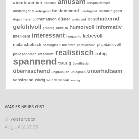
amüsant
abenteuerlich
abstrus
anspruchsvoll
beklemmend
anstrengend
beunruhigend
aufregend
beruhigend
erschütternd
düster
dramatisch
deprimierend
ermüdend
gefühlvoll
humorvoll
informativ
gruselig
hilfreich
interessant
liebevoll
intelligent
langatmig
melancholisch
phantasievoll
nostalgisch
nüchtern
oberflächlich
realistisch
ruhig
philosophisch
rätselhaft
spannend
traurig
überflüssig
überraschend
unterhaltsam
unglaublich
unlogisch
verwirrend
witzig
wunderschön
zornig
WAS ES NEUES GIBT
Yesteryear
August 2, 2026