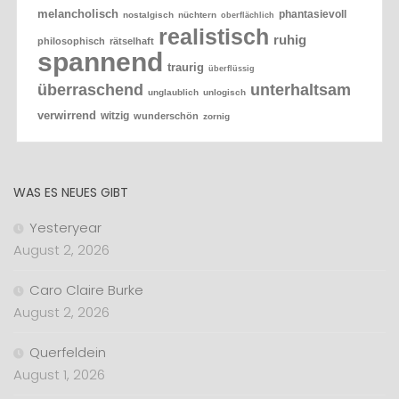
melancholisch
phantasievoll
nostalgisch
nüchtern
oberflächlich
realistisch
ruhig
philosophisch
rätselhaft
spannend
traurig
überflüssig
überraschend
unterhaltsam
unglaublich
unlogisch
verwirrend
witzig
wunderschön
zornig
WAS ES NEUES GIBT
Yesteryear
August 2, 2026
Caro Claire Burke
August 2, 2026
Querfeldein
August 1, 2026