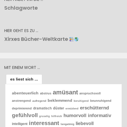
Schlagworte
HIER GEHT ES ZU …
Xirxes Bücher-Weltkarte
MIT EINEM WORT …
es liest sich ...
amüsant
abenteuerlich
abstrus
anspruchsvoll
beklemmend
anstrengend
beunruhigend
aufregend
beruhigend
erschütternd
düster
dramatisch
deprimierend
ermüdend
gefühlvoll
humorvoll
informativ
gruselig
hilfreich
interessant
liebevoll
intelligent
langatmig