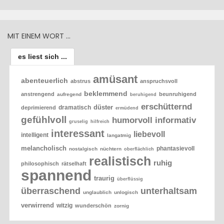
MIT EINEM WORT …
es liest sich ...
amüsant
abenteuerlich
abstrus
anspruchsvoll
beklemmend
anstrengend
beunruhigend
aufregend
beruhigend
erschütternd
düster
dramatisch
deprimierend
ermüdend
gefühlvoll
humorvoll
informativ
gruselig
hilfreich
interessant
liebevoll
intelligent
langatmig
melancholisch
phantasievoll
nostalgisch
nüchtern
oberflächlich
realistisch
ruhig
philosophisch
rätselhaft
spannend
traurig
überflüssig
überraschend
unterhaltsam
unglaublich
unlogisch
verwirrend
witzig
wunderschön
zornig