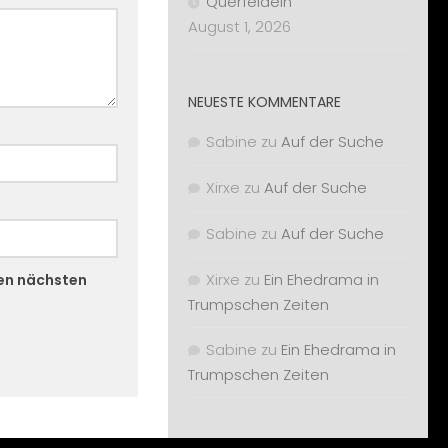
Querfeldein
August 1, 2026
NEUESTE KOMMENTARE
Sabine
zu
Auf der Suche
Xirxe
zu
Auf der Suche
Sabine
zu
Auf der Suche
Xirxe
zu
Ein Ehedrama in
nen nächsten
Trumpschen Zeiten
Sabine
zu
Ein Ehedrama in
Trumpschen Zeiten