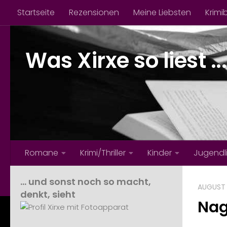
Startseite
Rezensionen
Meine Liebsten
Krimi
Zum Inhalt springen
Was Xirxe so liest ...
Romane
Krimi/Thriller
Kinder
Jugendl
… und sonst noch so macht,
AUGUST 
denkt, sieht
Nag