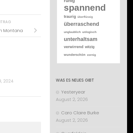
ruhig
spannend
traurig
überflüssig
EITRAG
überraschend
in Montana
unglaublich
unlogisch
unterhaltsam
verwirrend
witzig
wunderschön
zornig
n
WAS ES NEUES GIBT
, 2024
Yesteryear
August 2, 2026
Caro Claire Burke
August 2, 2026