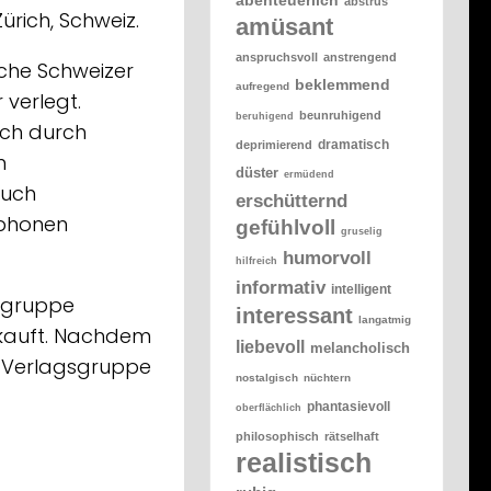
abstrus
rich, Schweiz.
amüsant
anspruchsvoll
anstrengend
sche Schweizer
beklemmend
aufregend
 verlegt.
beunruhigend
beruhigend
ch durch
dramatisch
deprimierend
m
düster
ermüdend
auch
erschütternd
phonen
gefühlvoll
gruselig
humorvoll
hilfreich
informativ
intelligent
sgruppe
interessant
langatmig
kauft. Nachdem
liebevoll
melancholisch
s Verlagsgruppe
nostalgisch
nüchtern
phantasievoll
oberflächlich
philosophisch
rätselhaft
realistisch