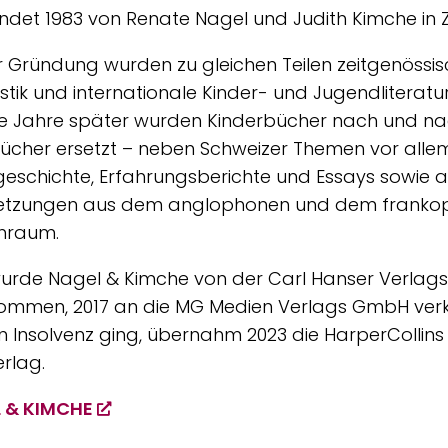
det 1983 von Renate Nagel und Judith Kimche in Zü
r Gründung wurden zu gleichen Teilen zeitgenössi
ristik und internationale Kinder- und Jugendliteratur
e Jahre später wurden Kinderbücher nach und na
cher ersetzt – neben Schweizer Themen vor alle
geschichte, Erfahrungsberichte und Essays sowie 
etzungen aus dem anglophonen und dem franko
hraum.
wurde Nagel & Kimche von der Carl Hanser Verlag
ommen, 2017 an die MG Medien Verlags GmbH ver
in Insolvenz ging, übernahm 2023 die HarperCollin
rlag.
 & KIMCHE