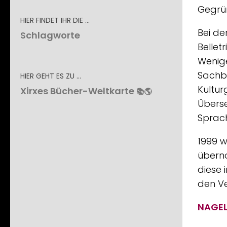
Gegrün
HIER FINDET IHR DIE …
Bei de
Schlagworte
Bellet
Wenig
Sachbü
HIER GEHT ES ZU …
Kultur
Xirxes Bücher-Weltkarte
📚🌎
Übers
Sprac
1999 
übern
diese 
den Ve
NAGEL