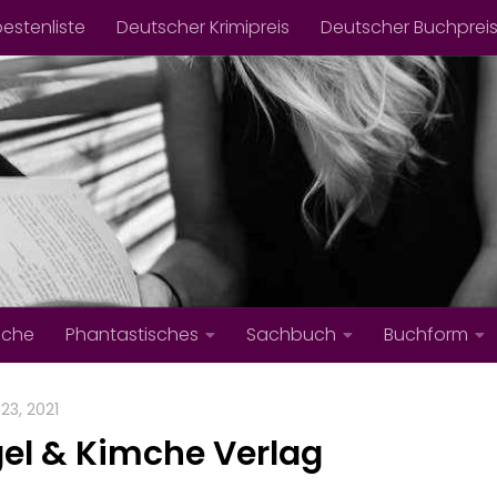
bestenliste
Deutscher Krimipreis
Deutscher Buchprei
iche
Phantastisches
Sachbuch
Buchform
23, 2021
el & Kimche Verlag