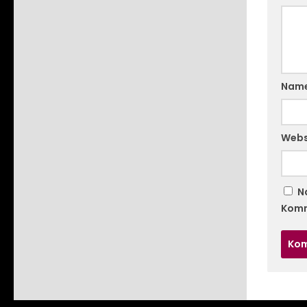
Nam
Webs
N
Komm