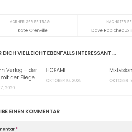
VORHERIGER BEITRAG
NÄCHSTER B
Kate Grenville
Dave Robicheaux 
R DICH VIELLEICHT EBENFALLS INTERESSANT …
rn Verlag – der
HORAMI
Mixtvisio
 mit der Fliege
OKTOBER 16, 2025
OKTOBER 19
7, 2020
IBE EINEN KOMMENTAR
mentar
*