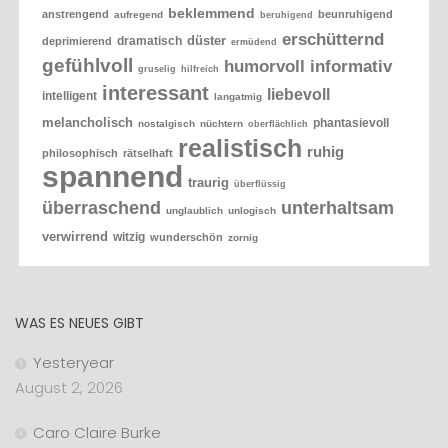
beklemmend
anstrengend
beunruhigend
aufregend
beruhigend
erschütternd
düster
dramatisch
deprimierend
ermüdend
gefühlvoll
humorvoll
informativ
gruselig
hilfreich
interessant
liebevoll
intelligent
langatmig
melancholisch
phantasievoll
nostalgisch
nüchtern
oberflächlich
realistisch
ruhig
philosophisch
rätselhaft
spannend
traurig
überflüssig
überraschend
unterhaltsam
unglaublich
unlogisch
verwirrend
witzig
wunderschön
zornig
WAS ES NEUES GIBT
Yesteryear
August 2, 2026
Caro Claire Burke