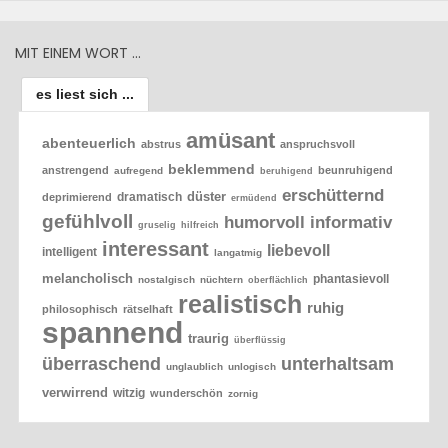
MIT EINEM WORT …
es liest sich ...
amüsant
abenteuerlich
abstrus
anspruchsvoll
beklemmend
anstrengend
beunruhigend
aufregend
beruhigend
erschütternd
düster
dramatisch
deprimierend
ermüdend
gefühlvoll
humorvoll
informativ
gruselig
hilfreich
interessant
liebevoll
intelligent
langatmig
melancholisch
phantasievoll
nostalgisch
nüchtern
oberflächlich
realistisch
ruhig
philosophisch
rätselhaft
spannend
traurig
überflüssig
überraschend
unterhaltsam
unglaublich
unlogisch
verwirrend
witzig
wunderschön
zornig