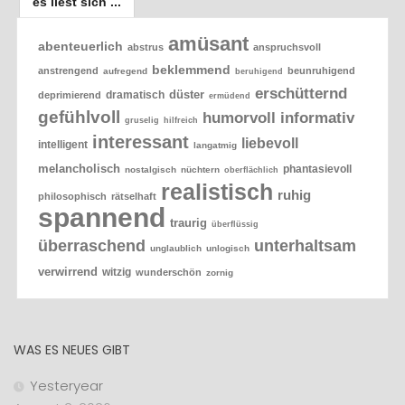
es liest sich ...
amüsant
abenteuerlich
abstrus
anspruchsvoll
beklemmend
anstrengend
beunruhigend
aufregend
beruhigend
erschütternd
düster
dramatisch
deprimierend
ermüdend
gefühlvoll
humorvoll
informativ
gruselig
hilfreich
interessant
liebevoll
intelligent
langatmig
melancholisch
phantasievoll
nostalgisch
nüchtern
oberflächlich
realistisch
ruhig
philosophisch
rätselhaft
spannend
traurig
überflüssig
überraschend
unterhaltsam
unglaublich
unlogisch
verwirrend
witzig
wunderschön
zornig
WAS ES NEUES GIBT
Yesteryear