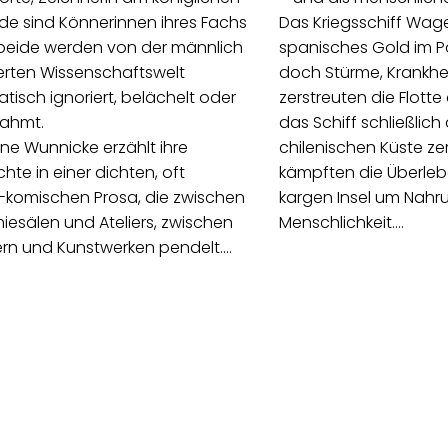
ide sind Könnerinnen ihres Fachs
Das Kriegsschiff Wage
beide werden von der männlich
spanisches Gold im Pa
erten Wissenschaftswelt
doch Stürme, Krankh
tisch ignoriert, belächelt oder
zerstreuten die Flotte
nahmt.
das Schiff schließlich
ane Wunnicke erzählt ihre
chilenischen Küste zer
hte in einer dichten, oft
kämpften die Überleb
-komischen Prosa, die zwischen
kargen Insel um Nahr
esälen und Ateliers, zwischen
Menschlichkeit.…
rn und Kunstwerken pendelt.…