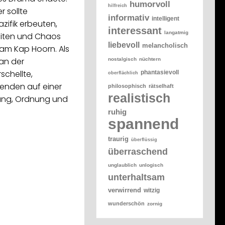
humorvoll
hilfreich
r sollte
informativ
intelligent
zifik erbeuten,
interessant
langatmig
eiten und Chaos
liebevoll
melancholisch
 am Kap Hoorn. Als
 an der
nostalgisch
nüchtern
schellte,
phantasievoll
oberflächlich
enden auf einer
philosophisch
rätselhaft
realistisch
ung, Ordnung und
ruhig
spannend
traurig
überflüssig
überraschend
unglaublich
unlogisch
unterhaltsam
verwirrend
witzig
wunderschön
zornig