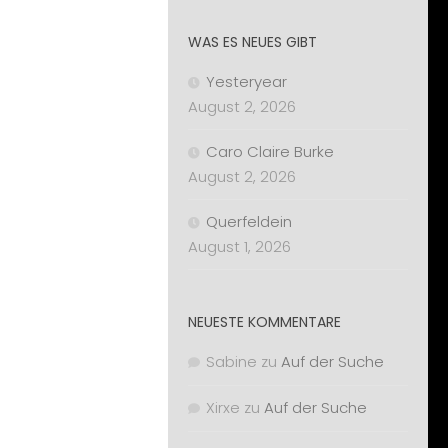
WAS ES NEUES GIBT
Yesteryear
August 2, 2026
Caro Claire Burke
August 2, 2026
Querfeldein
August 1, 2026
NEUESTE KOMMENTARE
Sabine
zu
Auf der Suche
Xirxe
zu
Auf der Suche