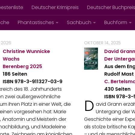
bestenliste
Deutscher Krimipreis
Deutscher Buchprei
iche
Phantastisches
Sachbuch
Buchform
, 2026
OKTOBER 14, 2025
Christine Wunnicke
David Gran
Wachs
Der Unterga
Berenberg
2025
Aus dem Eng
186 Seiten
Rudolf Mast
ISBN 978-3-911327-03-9
C. Bertelsm
kreich des 18. Jahrhunderts
430 Seiten
n zwei außergewöhnliche
ISBN 978-3-
D
um ihren Platz in einer Welt, die
avid Grann erzähl
 keinen vorgesehen hat: Marie
Untergang der W
, Anatomin und Meisterin der
Geschichte einer Exped
achbildung, und Madeleine
als stolze britische 
rte, Zeichnerin am königlichen
– und als menschlich