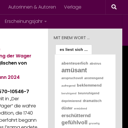
s
Autorinnen & Autoren
Verlage
Erscheinungsjahr
MIT EINEM WORT …
n
es liest sich ...
ng der Wager
lischen von
abenteuerlich
abstrus
amüsant
ann
2024
anspruchsvoll
anstrengend
beklemmend
aufregend
570-10546-7
beunruhigend
beruhigend
t in „Der
dramatisch
deprimierend
ager“ die wahre
düster
ermüdend
ition, die 1740
erschütternd
Kaperfahrt begann
gefühlvoll
gruselig
es Drama endete.