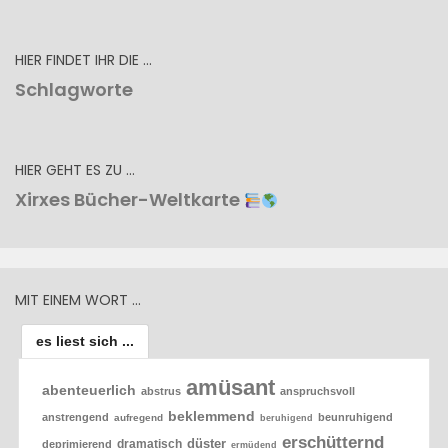
HIER FINDET IHR DIE …
Schlagworte
HIER GEHT ES ZU …
Xirxes Bücher-Weltkarte
MIT EINEM WORT …
es liest sich ...
amüsant
abenteuerlich
abstrus
anspruchsvoll
beklemmend
anstrengend
beunruhigend
aufregend
beruhigend
erschütternd
düster
dramatisch
deprimierend
ermüdend