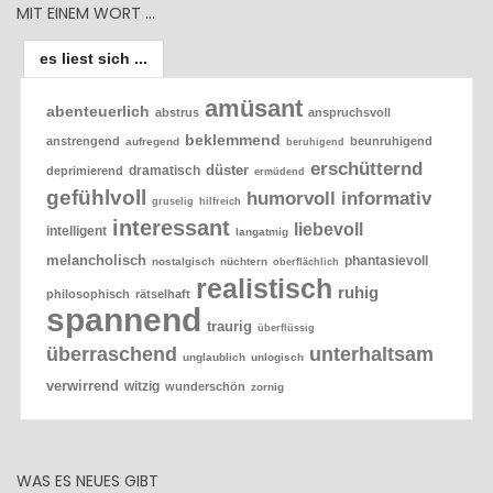
MIT EINEM WORT …
es liest sich ...
amüsant
abenteuerlich
abstrus
anspruchsvoll
beklemmend
anstrengend
beunruhigend
aufregend
beruhigend
erschütternd
düster
dramatisch
deprimierend
ermüdend
gefühlvoll
humorvoll
informativ
gruselig
hilfreich
interessant
liebevoll
intelligent
langatmig
melancholisch
phantasievoll
nostalgisch
nüchtern
oberflächlich
realistisch
ruhig
philosophisch
rätselhaft
spannend
traurig
überflüssig
überraschend
unterhaltsam
unglaublich
unlogisch
verwirrend
witzig
wunderschön
zornig
WAS ES NEUES GIBT