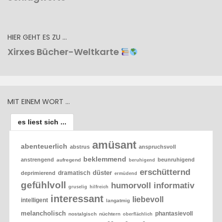
HIER GEHT ES ZU …
Xirxes Bücher-Weltkarte
MIT EINEM WORT …
es liest sich ...
amüsant
abenteuerlich
abstrus
anspruchsvoll
beklemmend
anstrengend
beunruhigend
aufregend
beruhigend
erschütternd
düster
dramatisch
deprimierend
ermüdend
gefühlvoll
humorvoll
informativ
gruselig
hilfreich
interessant
liebevoll
intelligent
langatmig
melancholisch
phantasievoll
nostalgisch
nüchtern
oberflächlich