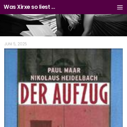
Was Xirxe so liest ...
Zum Inhalt springen
JUNI 5, 2025