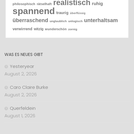
realistisch
ruhig
philosophisch
rätselhaft
spannend
traurig
überflüssig
überraschend
unterhaltsam
unglaublich
unlogisch
verwirrend
witzig
wunderschön
zornig
WAS ES NEUES GIBT
Yesteryear
August 2, 2026
Caro Claire Burke
August 2, 2026
Querfeldein
August 1, 2026