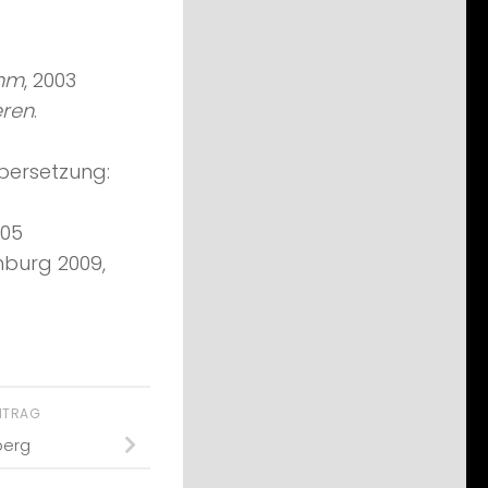
ahm
, 2003
eren
.
Übersetzung:
005
mburg 2009,
EITRAG
berg