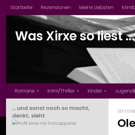
Startseite
Rezensionen
Meine Liebsten
Krimi
Zum Inhalt springen
Was Xirxe so liest ...
Romane
Krimi/Thriller
Kinder
Jugendl
… und sonst noch so macht,
SEPTEMB
denkt, sieht
Ol