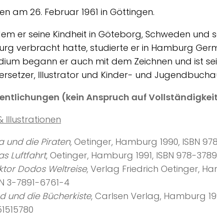
n am 26. Februar 1961 in Göttingen.
m er seine Kindheit in Göteborg, Schweden und s
g verbracht hatte, studierte er in Hamburg German
dium begann er auch mit dem Zeichnen und ist sei
ersetzer, Illustrator und Kinder- und Jugendbuchau
entlichungen (kein Anspruch auf Vollständigkei
& Illustrationen
a und die Piraten
, Oetinger, Hamburg 1990, ISBN 9
as Luftfahrt
, Oetinger, Hamburg 1991, ISBN 978-378
ktor Dodos Weltreise
, Verlag Friedrich Oetinger, H
BN 3-7891-6761-4
d und die Bücherkiste
, Carlsen Verlag, Hamburg 19
51515780