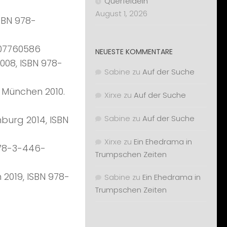
Querfeldein
August 1, 2026
SBN 978-
407760586
NEUESTE KOMMENTARE
2008, ISBN 978-
Sabine
zu
Auf der Suche
, München 2010.
Xirxe
zu
Auf der Suche
Sabine
zu
Auf der Suche
mburg 2014, ISBN
Xirxe
zu
Ein Ehedrama in
978-3-446-
Trumpschen Zeiten
 2019, ISBN 978-
Sabine
zu
Ein Ehedrama in
Trumpschen Zeiten