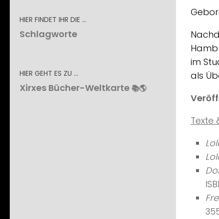
Gebore
HIER FINDET IHR DIE …
Schlagworte
Nachde
Hambur
im Stu
HIER GEHT ES ZU …
als Üb
Xirxes Bücher-Weltkarte
📚🌎
Veröff
Texte 
Lol
Lol
Do
IS
Fre
35