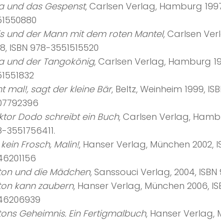
la und das Gespenst
, Carlsen Verlag, Hamburg 1997
51550880
is und der Mann mit dem roten Mantel
, Carlsen Ve
8, ISBN 978-3551515520
la und der Tangokönig
, Carlsen Verlag, Hamburg 19
51551832
t mal!, sagt der kleine Bär
, Beltz, Weinheim 1999, IS
07792396
tor Dodo schreibt ein Buch
, Carlsen Verlag, Hamb
-3551756411.
 kein Frosch, Malin!
, Hanser Verlag, München 2002, 
46201156
ton und die Mädchen
, Sanssouci Verlag, 2004, ISB
ton kann zaubern
, Hanser Verlag, München 2006, I
46206939
ons Geheimnis. Ein Fertigmalbuch
, Hanser Verlag,