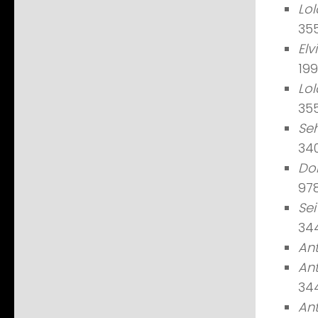
Lo
35
Elv
199
Lo
35
Seh
34
Dok
978
Sei
34
An
An
34
Ant