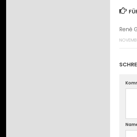
FÜ
René G
NOVEMBE
SCHRE
Kom
Nam