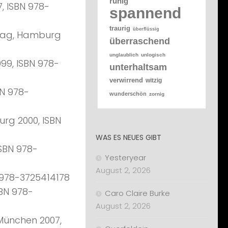
ruhig
, ISBN 978-
spannend
traurig
überflüssig
rlag, Hamburg
überraschend
unglaublich
unlogisch
99, ISBN 978-
unterhaltsam
verwirrend
witzig
BN 978-
wunderschön
zornig
urg 2000, ISBN
WAS ES NEUES GIBT
ISBN 978-
Yesteryear
August 2, 2026
N 978-3725414178
SBN 978-
Caro Claire Burke
August 2, 2026
 München 2007,