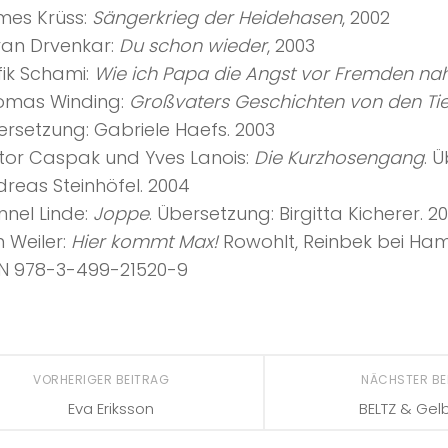
mes Krüss:
Sängerkrieg der Heidehasen
, 2002
ran Drvenkar:
Du schon wieder
, 2003
fik Schami:
Wie ich Papa die Angst vor Fremden n
omas Winding:
Großvaters Geschichten von den Ti
rsetzung: Gabriele Haefs. 2003
ctor Caspak und Yves Lanois:
Die Kurzhosengang
. 
reas Steinhöfel. 2004
nel Linde:
Joppe
. Übersetzung: Birgitta Kicherer. 2
 Weiler:
Hier kommt Max!
Rowohlt, Reinbek bei Ha
BN 978-3-499-21520-9
VORHERIGER BEITRAG
NÄCHSTER B
Eva Eriksson
BELTZ & Gel