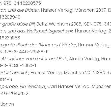
BN 978-3446208575
on und die Blätter
, Hanser Verlag, München 2007, I
46208940
 große böse Bill
, Beltz, Weinheim 2008, ISBN 978-3
ton und das Weihnachtsgeschenk
, Hanser Verlag, 
46230958
 große Buch der Bilder und Wörter
, Hanser Verlag
BN 978-3-446-23588-5
e Abenteuer von Lester und Bob
, Aladin Verlag, Ha
8-3-8489-2050-1
rt ist herrlich
, Hanser Verlag, München 2017. ISBN 
484-8
perado. Ein Western.
, Carl Hanser Verlag, München
446-26434-2
ationen