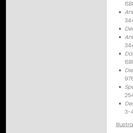
IS
Ant
34
Der
An
34
Das
IS
Di
97
Spo
25
Des
3-
Illustr