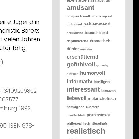
abstrus
amüsant
anspruchsvoll
anstrengend
eine Jugend in
beklemmend
aufregend
istik. Bereits
beunruhigend
beruhigend
t vielen Jahren
dramatisch
deprimierend
tor tätig.
düster
ermüdend
erschütternd
t)
gefühlvoll
gruselig
humorvoll
hilfreich
informativ
intelligent
interessant
78-3499209802
langatmig
liebevoll
9167577
melancholisch
amburg 1992,
nostalgisch
nüchtern
phantasievoll
oberflächlich
philosophisch
rätselhaft
95, ISBN 978-
realistisch