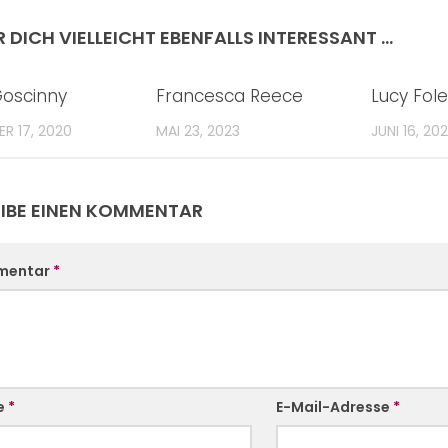
R DICH VIELLEICHT EBENFALLS INTERESSANT …
oscinny
Francesca Reece
Lucy Fol
R 17, 2020
MAI 23, 2023
JUNI 16, 20
IBE EINEN KOMMENTAR
mentar
*
e
*
E-Mail-Adresse
*