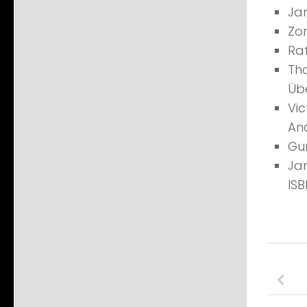
Ja
Zo
Ra
Th
Übe
Vi
And
Gun
Jan
IS