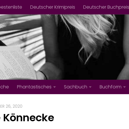
bestenliste
Deutscher Krimipreis
Deutscher Buchprei
iche
Phantastisches
Sachbuch
Buchform
ER 26, 2020
e Könnecke