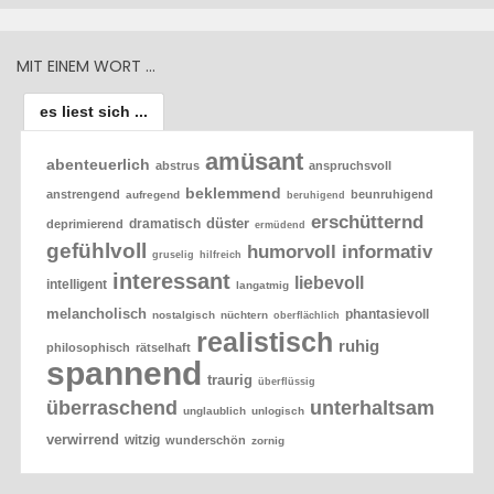
MIT EINEM WORT …
es liest sich ...
amüsant
abenteuerlich
abstrus
anspruchsvoll
beklemmend
anstrengend
beunruhigend
aufregend
beruhigend
erschütternd
düster
dramatisch
deprimierend
ermüdend
gefühlvoll
humorvoll
informativ
gruselig
hilfreich
interessant
liebevoll
intelligent
langatmig
melancholisch
phantasievoll
nostalgisch
nüchtern
oberflächlich
realistisch
ruhig
philosophisch
rätselhaft
spannend
traurig
überflüssig
überraschend
unterhaltsam
unglaublich
unlogisch
verwirrend
witzig
wunderschön
zornig