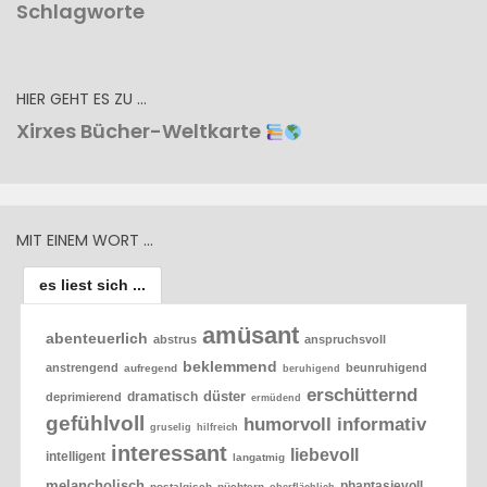
Schlagworte
HIER GEHT ES ZU …
Xirxes Bücher-Weltkarte
MIT EINEM WORT …
es liest sich ...
amüsant
abenteuerlich
abstrus
anspruchsvoll
beklemmend
anstrengend
beunruhigend
aufregend
beruhigend
erschütternd
düster
dramatisch
deprimierend
ermüdend
gefühlvoll
humorvoll
informativ
gruselig
hilfreich
interessant
liebevoll
intelligent
langatmig
melancholisch
phantasievoll
nostalgisch
nüchtern
oberflächlich