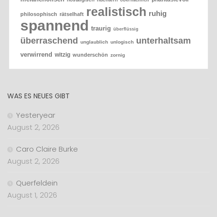
realistisch
ruhig
philosophisch
rätselhaft
spannend
traurig
überflüssig
überraschend
unterhaltsam
unglaublich
unlogisch
verwirrend
witzig
wunderschön
zornig
WAS ES NEUES GIBT
Yesteryear
August 2, 2026
Caro Claire Burke
August 2, 2026
Querfeldein
August 1, 2026