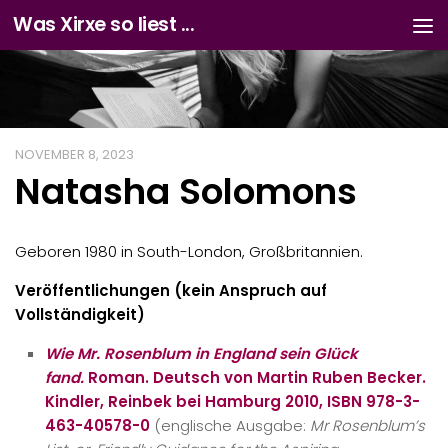
Was Xirxe so liest ...
Zum Inhalt springen
NOVEMBER 8, 2023
Natasha Solomons
Geboren 1980 in South-London, Großbritannien.
Veröffentlichungen (kein Anspruch auf
Vollständigkeit)
Wie Mr. Rosenblum in England sein Glück
fand.
Roman. Deutsch von Martin Ruben Becker.
Kindler, Reinbek bei Hamburg 2010, ISBN 978-3-
463-40578-0
(englische Ausgabe:
Mr Rosenblum’s