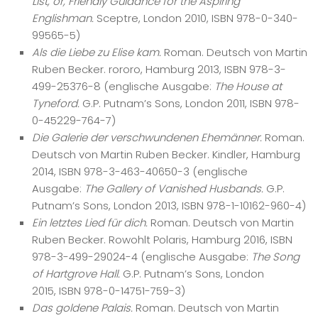
List, or, Friendly Guidance for the Aspiring
Englishman.
Sceptre, London 2010, ISBN 978-0-340-
99565-5)
Als die Liebe zu Elise kam.
Roman. Deutsch von Martin
Ruben Becker. rororo, Hamburg 2013, ISBN 978-3-
499-25376-8 (englische Ausgabe:
The House at
Tyneford.
G.P. Putnam’s Sons, London 2011, ISBN 978-
0-45229-764-7)
Die Galerie der verschwundenen Ehemänner.
Roman.
Deutsch von Martin Ruben Becker. Kindler, Hamburg
2014, ISBN 978-3-463-40650-3 (englische
Ausgabe:
The Gallery of Vanished Husbands.
G.P.
Putnam’s Sons, London 2013, ISBN 978-1-10162-960-4)
Ein letztes Lied für dich.
Roman. Deutsch von Martin
Ruben Becker. Rowohlt Polaris, Hamburg 2016, ISBN
978-3-499-29024-4 (englische Ausgabe:
The Song
of Hartgrove Hall.
G.P. Putnam’s Sons, London
2015, ISBN 978-0-14751-759-3)
Das goldene Palais.
Roman. Deutsch von Martin