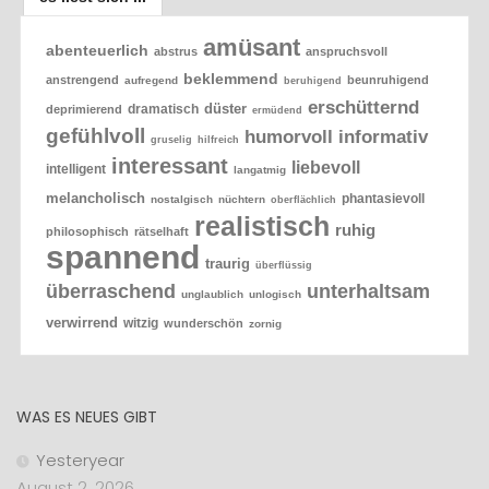
amüsant
abenteuerlich
abstrus
anspruchsvoll
beklemmend
anstrengend
beunruhigend
aufregend
beruhigend
erschütternd
düster
dramatisch
deprimierend
ermüdend
gefühlvoll
humorvoll
informativ
gruselig
hilfreich
interessant
liebevoll
intelligent
langatmig
melancholisch
phantasievoll
nostalgisch
nüchtern
oberflächlich
realistisch
ruhig
philosophisch
rätselhaft
spannend
traurig
überflüssig
überraschend
unterhaltsam
unglaublich
unlogisch
verwirrend
witzig
wunderschön
zornig
WAS ES NEUES GIBT
Yesteryear
August 2, 2026